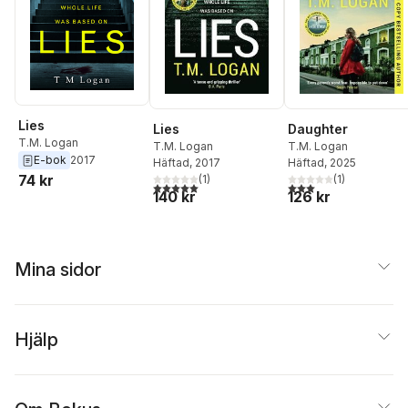
Lies
Lies
Daughter
T.M. Logan
T.M. Logan
T.M. Logan
E-bok
2017
Häftad
, 2017
Häftad
, 2025
74 kr
(
1
)
(
1
)
5,0
utav 5 stjärnor. Totalt antal röster:
3,0
utav 5 stjärnor. Tota
140 kr
126 kr
Mina sidor
Hjälp