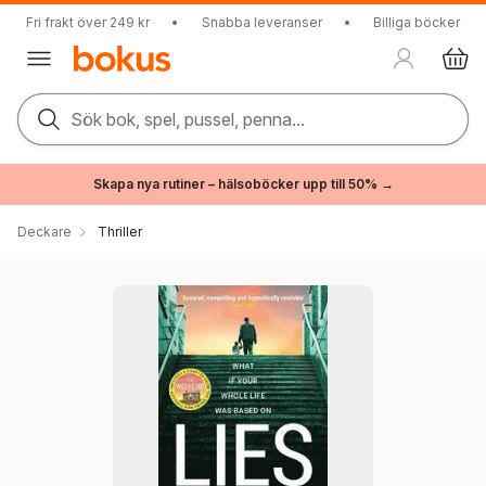
Fri frakt över 249 kr
•
Snabba leveranser
•
Billiga böcker
Sök bok, spel, pussel, penna...
Skapa nya rutiner – hälsoböcker upp till 50% →
Deckare
Thriller