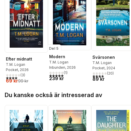
Del 5
Modern
Svärsonen
Efter midnatt
T.M. Logan
T.M. Logan
T.M. Logan
Inbunden
, 2026
Pocket
, 2024
Pocket
, 2026
(
1
)
(
20
)
5,0
utav 5 stjärnor. Totalt antal röster:
(
3
)
3,8
utav 5 stjärnor. Tota
4,0
utav 5 stjärnor. Totalt antal röster:
239 kr
89 kr
69 kr
99 kr
Hoppa över listan
Du kanske också är intresserad av