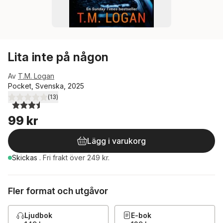
Lita inte på någon
Av
T.M. Logan
Pocket, Svenska, 2025
(
13
)
3,5
utav 5 stjärnor. Totalt antal röster:
99 kr
Lägg i varukorg
Skickas
.
Fri frakt över 249 kr.
Fler format och utgåvor
Ljudbok
E-bok