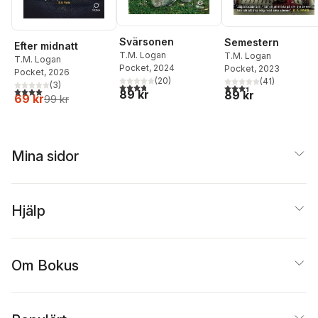
Svärsonen
Semestern
Efter midnatt
T.M. Logan
T.M. Logan
T.M. Logan
Pocket
, 2024
Pocket
, 2023
Pocket
, 2026
(
20
)
(
41
)
(
3
)
3,8
utav 5 stjärnor. Totalt antal röster:
3,4
utav 5 stjärnor. Tota
4,0
utav 5 stjärnor. Totalt antal röster:
89 kr
89 kr
69 kr
99 kr
Mina sidor
Hjälp
Om Bokus