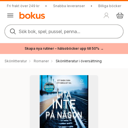
Fri frakt över 249 kr
•
Snabba leveranser
•
Billiga böcker
Sök bok, spel, pussel, penna...
Skapa nya rutiner – hälsoböcker upp till 50% →
Skönlitteratur
Romaner
Skönlitteratur i översättning