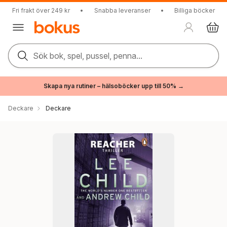
Fri frakt över 249 kr
•
Snabba leveranser
•
Billiga böcker
Sök bok, spel, pussel, penna...
Skapa nya rutiner – hälsoböcker upp till 50% →
Deckare
Deckare