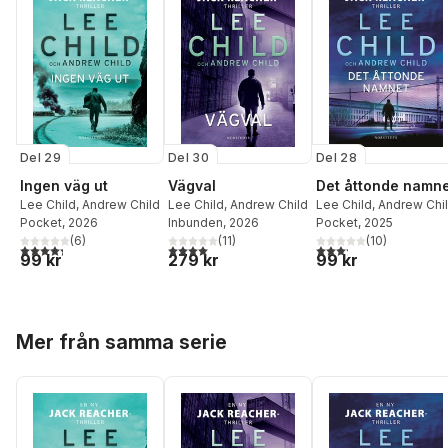
Del 29
Del 28
Del 30
Ingen väg ut
Det åttonde namn
Vägval
Lee Child
,
Andrew Child
Lee Child
,
Andrew Chi
Lee Child
,
Andrew Child
Pocket
, 2026
Pocket
, 2025
Inbunden
, 2026
(
6
)
(
10
)
(
11
)
4,3
utav 5 stjärnor. Totalt antal röster:
3,2
utav 5 stjärnor. Tota
4,0
utav 5 stjärnor. Totalt antal röster:
99 kr
99 kr
279 kr
Hoppa över listan
Mer från samma serie