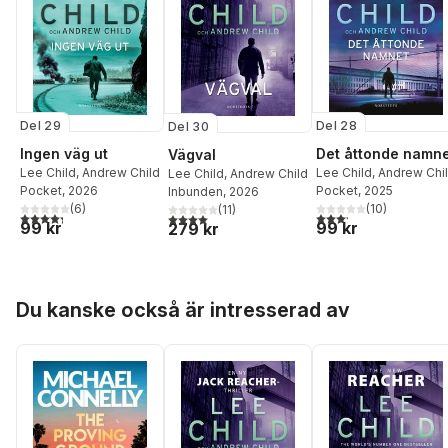
Del 29
Del 28
Del 30
Ingen väg ut
Det åttonde namn
Vägval
Lee Child
,
Andrew Child
Lee Child
,
Andrew Chi
Lee Child
,
Andrew Child
Pocket
, 2026
Pocket
, 2025
Inbunden
, 2026
(
6
)
(
10
)
(
11
)
4,3
utav 5 stjärnor. Totalt antal röster:
3,2
utav 5 stjärnor. Tota
4,0
utav 5 stjärnor. Totalt antal röster:
99 kr
99 kr
279 kr
Hoppa över listan
Du kanske också är intresserad av