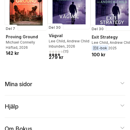
Del 30
Del 7
Del 30
Vägval
Proving Ground
Exit Strategy
Lee Child
,
Andrew Child
Michael Connelly
Lee Child
,
Andrew Chi
Inbunden
, 2026
Häftad
, 2026
E-bok
2025
(
11
)
142 kr
4,0
utav 5 stjärnor. Totalt antal röster:
100 kr
279 kr
Mina sidor
Hjälp
Om Bokus