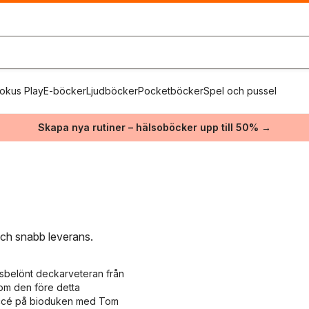
okus Play
E-böcker
Ljudböcker
Pocketböcker
Spel och pussel
Skapa nya rutiner – hälsoböcker upp till 50% →
 och snabb leverans.
risbelönt deckarveteran från
 om den före detta
succé på bioduken med Tom