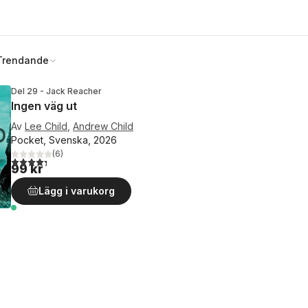
Trendande
Del 29 - Jack Reacher
Ingen väg ut
Av
Lee Child
,
Andrew Child
Pocket, Svenska, 2026
(
6
)
4,3
utav 5 stjärnor. Totalt antal röster:
99 kr
Lägg i varukorg