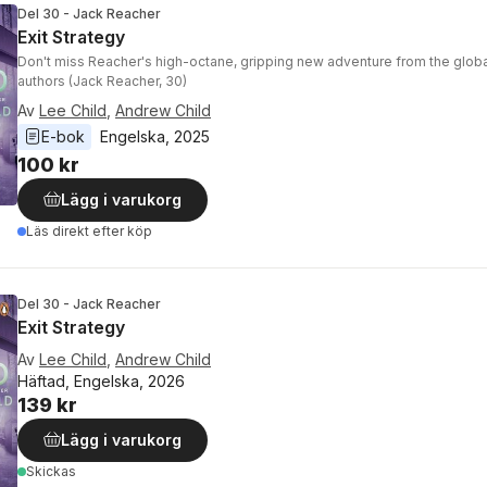
Del 30 - Jack Reacher
Exit Strategy
Don't miss Reacher's high-octane, gripping new adventure from the globa
authors (Jack Reacher, 30)
Av
Lee Child
,
Andrew Child
E-bok
Engelska
, 
2025
100 kr
Lägg i varukorg
Läs direkt efter köp
Del 30 - Jack Reacher
Exit Strategy
Av
Lee Child
,
Andrew Child
Häftad, Engelska, 2026
139 kr
Lägg i varukorg
Skickas