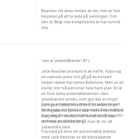
Reacher vet ännu mindre än de, men är fast
besluten på att ta reda på sanningen. Och
den är långt mer komplicerad än han kunnat
ana.
"det är underhållande" BTJ
Jack Reacher ska bara ta en kaffe, köpa sig
en varmare jacka och gå på en konsert.
Sedan tänker han lämna Baltimore. Men av en
slump stör två personer hela hans plan. En är
en före detta underrättelseman i den
amerikanska armén, som gör det av högst
Som av en händelse hinner Reacher knappt
befogad rädsla för sitt liv. Den andre är en
dricka upp sin första kopp innan han snubblat
hemlighetsfull person som också har militära
över det första dödsfallet och finner sig mitt i
kopplingar – mörka men lukrativa sådana.
en härva av dubbelspel.
Och han är beredd att gå över lik för att
säkerställa dem.
Följ med på ännu ett actionmättat äventyr
med Jack Reacher av de bästsäljande