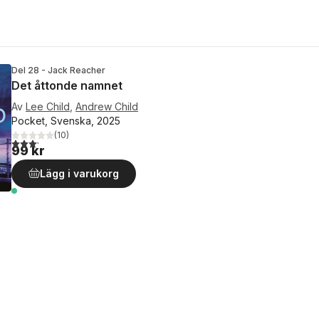
Del 28 - Jack Reacher
Det åttonde namnet
Av
Lee Child
,
Andrew Child
Pocket, Svenska, 2025
(
10
)
3,2
utav 5 stjärnor. Totalt antal röster:
99 kr
Lägg i varukorg