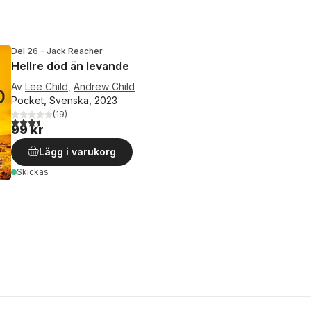
Del 26 - Jack Reacher
Hellre död än levande
Av
Lee Child
,
Andrew Child
Pocket, Svenska, 2023
(
19
)
3,5
utav 5 stjärnor. Totalt antal röster:
99 kr
Lägg i varukorg
Skickas