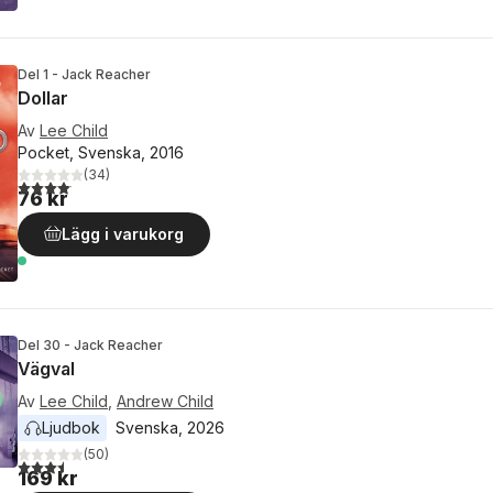
Del 1 - Jack Reacher
Dollar
Av
Lee Child
Pocket, Svenska, 2016
(
34
)
4,1
utav 5 stjärnor. Totalt antal röster:
76 kr
Lägg i varukorg
Del 30 - Jack Reacher
Vägval
Av
Lee Child
,
Andrew Child
Ljudbok
Svenska
, 
2026
(
50
)
3,5
utav 5 stjärnor. Totalt antal röster:
169 kr