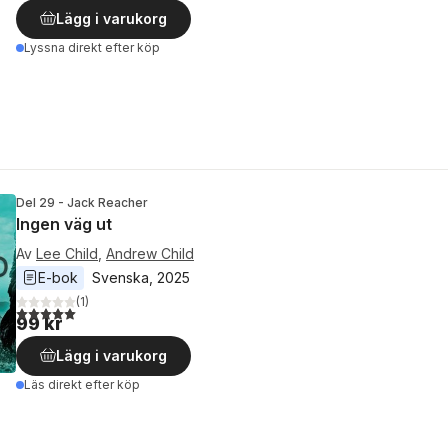
Lägg i varukorg
Lyssna direkt efter köp
Del 29 - Jack Reacher
Ingen väg ut
Av
Lee Child
,
Andrew Child
E-bok
Svenska
, 
2025
(
1
)
5,0
utav 5 stjärnor. Totalt antal röster:
99 kr
Lägg i varukorg
Läs direkt efter köp