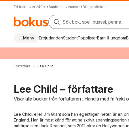
Fri frakt över 249 kr
•
Snabba leveranser
•
Billiga böcker
Sök bok, spel, pussel, penna...
Meny
Erbjudanden
Student
Topplistor
Barn & ungdom
B
Författare
Lee Child
Lee Child – författare
Visar alla böcker från författaren . Handla med fri frakt
Lee Child, eller Jim Grant som han egentligen heter, är en p
England. Han är mest känd för att ha skrivit spänningsserien
militärpolisen Jack Reacher, som 2012 blev en Hollywood