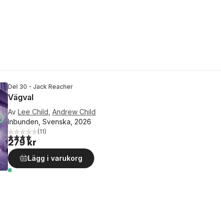
Del 30 - Jack Reacher
Vägval
Av
Lee Child
,
Andrew Child
Inbunden, Svenska, 2026
(
11
)
4,0
utav 5 stjärnor. Totalt antal röster:
279 kr
Lägg i varukorg