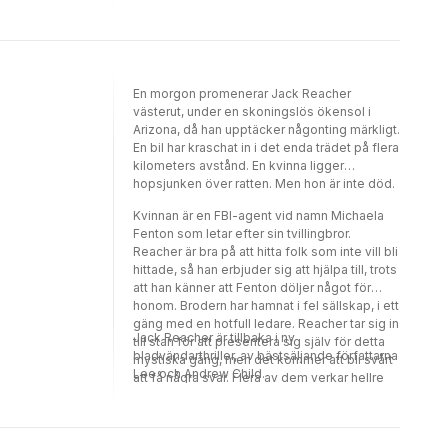
En morgon promenerar Jack Reacher
västerut, under en skoningslös ökensol i
Arizona, då han upptäcker någonting märkligt.
En bil har kraschat in i det enda trädet på flera
kilometers avstånd. En kvinna ligger
hopsjunken över ratten. Men hon är inte död.
Kvinnan är en FBI-agent vid namn Michaela
Fenton som letar efter sin tvillingbror.
Reacher är bra på att hitta folk som inte vill bli
hittade, så han erbjuder sig att hjälpa till, trots
att han känner att Fenton döljer något för
honom. Brodern har hamnat i fel sällskap, i ett
gäng med en hotfull ledare. Reacher tar sig in
Jack Reacher är tillbaka i ny
till stan för att presentera sig själv för detta
bladvändarthriller, av bästsäljande författarna
mystiska gäng, men det kommer att bli svårt
Lee och Andrew Child.
att få några svar. Flera av dem verkar hellre
vilja dö än avslöja sina hemligheter. Men du
är hellre död än levande om du har Reacher
emot dig.