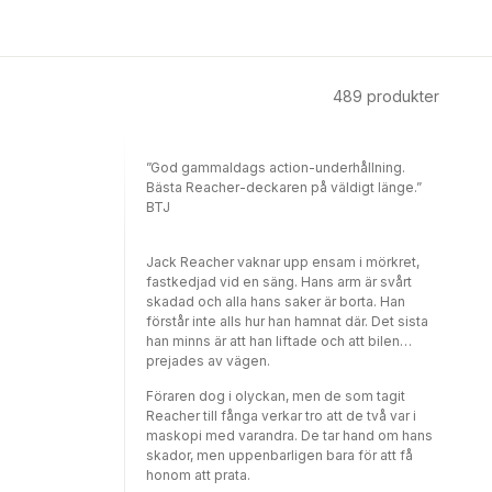
489
produkter
”God gammaldags action-underhållning.
Bästa Reacher-deckaren på väldigt länge.”
BTJ
Jack Reacher vaknar upp ensam i mörkret,
fastkedjad vid en säng. Hans arm är svårt
skadad och alla hans saker är borta. Han
förstår inte alls hur han hamnat där. Det sista
han minns är att han liftade och att bilen
prejades av vägen.
Föraren dog i olyckan, men de som tagit
Reacher till fånga verkar tro att de två var i
maskopi med varandra. De tar hand om hans
skador, men uppenbarligen bara för att få
honom att prata.