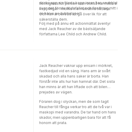
dricka upp sin första kopp innan han snubblat
hemlighetsfull person som också har militära
put them down.' GEORGE R. R.
över det första dödsfallet och finner sig mitt i
kopplingar – mörka men lukrativa sådana.
MARTINAlthough the Jack Reacher novels
en härva av dubbelspel.
Och han är beredd att gå över lik för att
can be read in any order, EXIT STRATEGY is
säkerställa dem.
the 30th book in the internationally
Följ med på ännu ett actionmättat äventyr
bestselling series.And don’t miss the hit
med Jack Reacher av de bästsäljande
Amazon Prime streaming series Reacher!
författarna Lee Child och Andrew Child.
Jack Reacher vaknar upp ensam i mörkret,
fastkedjad vid en säng. Hans arm är svårt
skadad och alla hans saker är borta. Han
förstår inte alls hur han hamnat där. Det sista
han minns är att han liftade och att bilen
prejades av vägen.
Föraren dog i olyckan, men de som tagit
Reacher till fånga verkar tro att de två var i
maskopi med varandra. De tar hand om hans
skador, men uppenbarligen bara för att få
honom att prata.