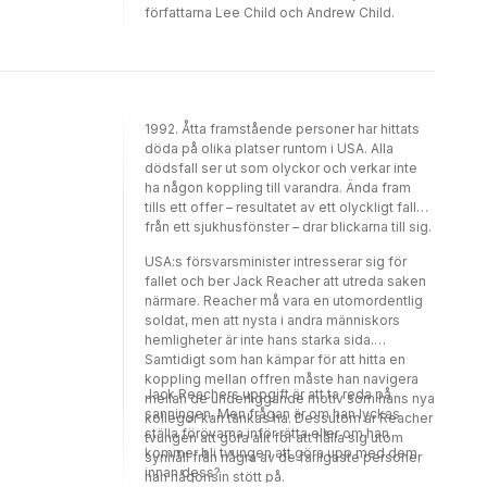
författarna Lee Child och Andrew Child.
1992. Åtta framstående personer har hittats
döda på olika platser runtom i USA. Alla
dödsfall ser ut som olyckor och verkar inte
ha någon koppling till varandra. Ända fram
tills ett offer – resultatet av ett olyckligt fall
från ett sjukhusfönster – drar blickarna till sig.
USA:s försvarsminister intresserar sig för
fallet och ber Jack Reacher att utreda saken
närmare. Reacher må vara en utomordentlig
soldat, men att nysta i andra människors
hemligheter är inte hans starka sida.
Samtidigt som han kämpar för att hitta en
koppling mellan offren måste han navigera
Jack Reachers uppgift är att ta reda på
mellan de underliggande motiv som hans nya
sanningen. Men frågan är om han lyckas
kollegor kan tänkas ha. Dessutom är Reacher
ställa förövarna inför rätta eller om han
tvungen att göra allt för att hålla sig utom
kommer bli tvungen att göra upp med dem
synhåll från några av de farligaste personer
innan dess?
han någonsin stött på.