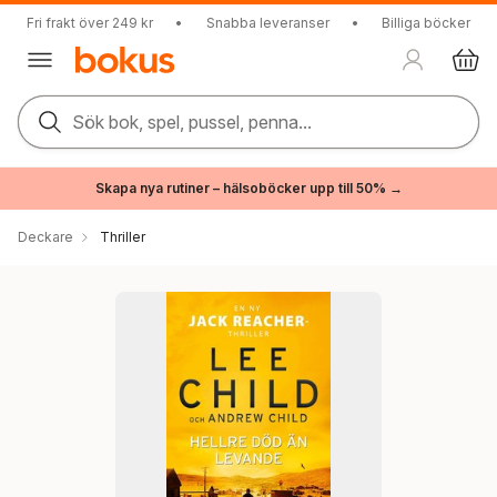
Fri frakt över 249 kr
•
Snabba leveranser
•
Billiga böcker
Sök bok, spel, pussel, penna...
Skapa nya rutiner – hälsoböcker upp till 50% →
Deckare
Thriller