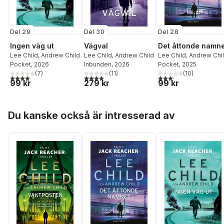
Del 29
Del 28
Del 30
Ingen väg ut
Det åttonde namn
Vägval
Lee Child
,
Andrew Child
Lee Child
,
Andrew Chi
Lee Child
,
Andrew Child
Pocket
, 2026
Pocket
, 2025
Inbunden
, 2026
(
7
)
(
10
)
(
11
)
4,0
utav 5 stjärnor. Totalt antal röster:
3,2
utav 5 stjärnor. Tota
4,0
utav 5 stjärnor. Totalt antal röster:
99 kr
99 kr
279 kr
Hoppa över listan
Du kanske också är intresserad av