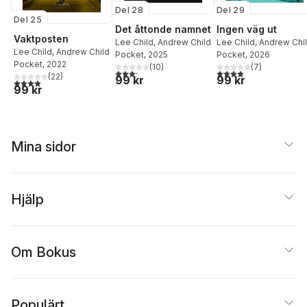
Del 28
Del 29
Del 25
Det åttonde namnet
Ingen väg ut
Vaktposten
Lee Child
,
Andrew Child
Lee Child
,
Andrew Chi
Lee Child
,
Andrew Child
Pocket
, 2025
Pocket
, 2026
Pocket
, 2022
(
10
)
(
7
)
3,2
utav 5 stjärnor. Totalt antal röster:
4,0
utav 5 stjärnor. Tota
(
22
)
99 kr
99 kr
4,0
utav 5 stjärnor. Totalt antal röster:
99 kr
Mina sidor
Hjälp
Om Bokus
Populärt