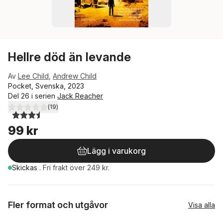
Hellre död än levande
Av
Lee Child
,
Andrew Child
Pocket, Svenska, 2023
Del 26 i serien
Jack Reacher
(
19
)
3,5
utav 5 stjärnor. Totalt antal röster:
99 kr
Lägg i varukorg
Skickas
.
Fri frakt över 249 kr.
Fler format och utgåvor
Visa alla