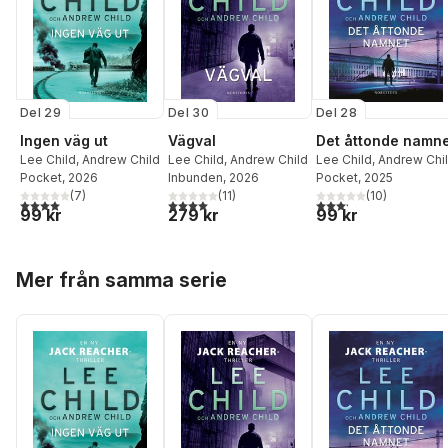
Del 29
Del 28
Del 30
Ingen väg ut
Det åttonde namn
Vägval
Lee Child
,
Andrew Child
Lee Child
,
Andrew Chi
Lee Child
,
Andrew Child
Pocket
, 2026
Pocket
, 2025
Inbunden
, 2026
(
7
)
(
10
)
(
11
)
4,0
utav 5 stjärnor. Totalt antal röster:
3,2
utav 5 stjärnor. Tota
4,0
utav 5 stjärnor. Totalt antal röster:
99 kr
99 kr
279 kr
Hoppa över listan
Mer från samma serie