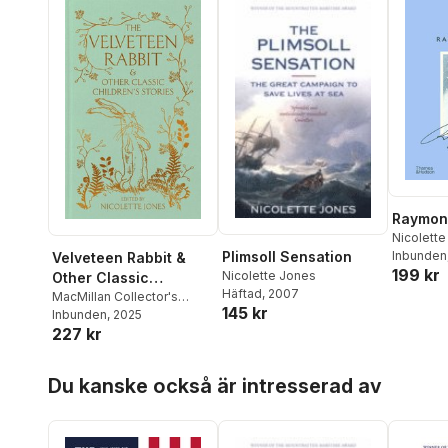
Raymon
Nicolett
Plimsoll Sensation
Inbunden
Velveteen Rabbit &
199 kr
Nicolette Jones
Other Classic
Häftad
, 2007
Children's Stories
MacMillan Collector's
145 kr
Library
Inbunden
,
Nicolette Jones
, 2025
227 kr
Hoppa över listan
Du kanske också är intresserad av