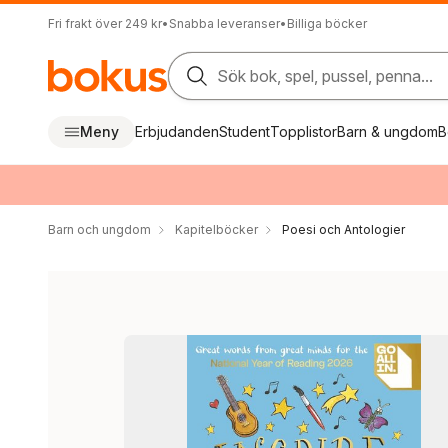
Fri frakt över 249 kr
•
Snabba leveranser
•
Billiga böcker
Sök bok, spel, pussel, penna...
Meny
Erbjudanden
Student
Topplistor
Barn & ungdom
B
Barn och ungdom
Kapitelböcker
Poesi och Antologier