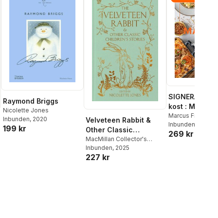
SIGNERAD - M
Raymond Briggs
kost : Middag
Nicolette Jones
matlådor
Marcus Frank
Inbunden
, 2020
Velveteen Rabbit &
Inbunden
, 2026
199 kr
Other Classic
269 kr
Children's Stories
MacMillan Collector's
Library
Inbunden
,
Nicolette Jones
, 2025
227 kr