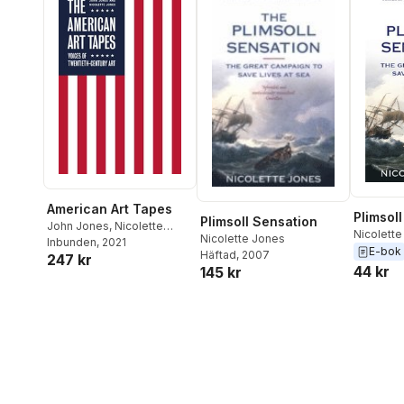
American Art Tapes
Plimsol
Plimsoll Sensation
John Jones
,
Nicolette
Nicolett
Nicolette Jones
Jones
Inbunden
, 2021
E-bok
Häftad
, 2007
247 kr
44 kr
145 kr