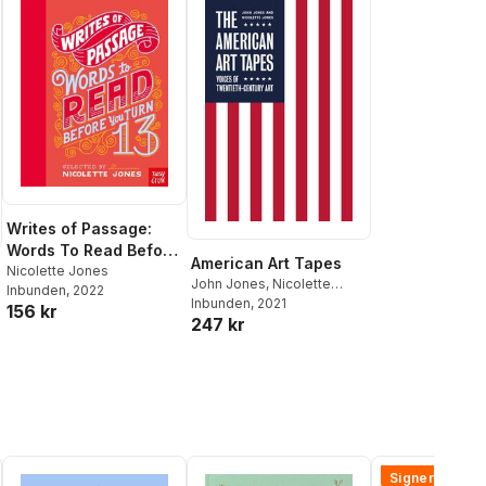
Writes of Passage:
Words To Read Before
American Art Tapes
You Turn 13
Nicolette Jones
John Jones
,
Nicolette
Inbunden
, 2022
Jones
Inbunden
, 2021
156 kr
247 kr
Signerad!