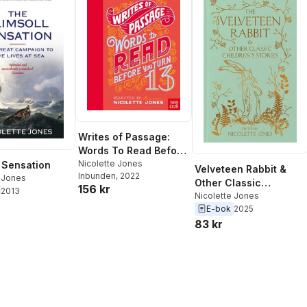
Writes of Passage:
Words To Read Before
You Turn 13
Nicolette Jones
l Sensation
Velveteen Rabbit &
Inbunden
, 2022
e Jones
Other Classic
156 kr
2013
Children's Stories
Nicolette Jones
E-bok
2025
83 kr