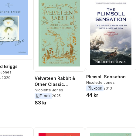
d Briggs
e Jones
Plimsoll Sensation
, 2020
Velveteen Rabbit &
Nicolette Jones
Other Classic
E-bok
2013
Children's Stories
Nicolette Jones
44 kr
E-bok
2025
83 kr