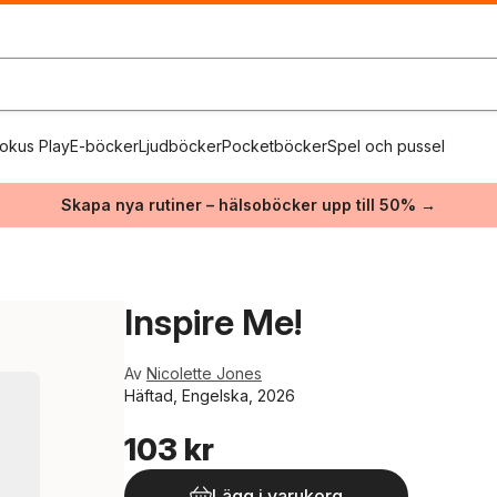
okus Play
E-böcker
Ljudböcker
Pocketböcker
Spel och pussel
Skapa nya rutiner – hälsoböcker upp till 50% →
Inspire Me!
Av
Nicolette Jones
Häftad, Engelska, 2026
103 kr
Lägg i varukorg