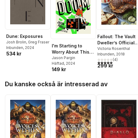
Dune: Exposures
Fallout: The Vault
Josh Brolin
,
Greg Fraser
Dweller’s Official
I'm Starting to
Inbunden
, 2024
Cookbook
Victoria Rosenthal
Worry About This
534 kr
Inbunden
, 2018
Black Box of Doom
Jason Pargin
(
4
)
5,0
utav 5 stjärnor. Tota
Häftad
, 2024
299 kr
149 kr
Hoppa över listan
Du kanske också är intresserad av