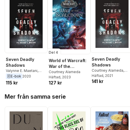
Del 4
Seven Deadly
Seven Deadly
World of Warcraft:
Shadows
Shadows
War of the
Courtney Alameda
,
Valynne E. Maetani
,
Scaleborn
Courtney Alameda
Valynne E. Maetani
Häftad
, 2021
Courtney Alameda
E-bok
2020
Häftad
, 2023
141 kr
115 kr
127 kr
Hoppa över listan
Mer från samma serie