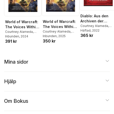
Diablo: Aus den
Archiven der
World of Warcraft:
World of Warcraft:
Horadrim: Eine
Courtney Alameda
,
The Voices Within -
The Voices Within
Delilah S. Dawson
Häftad
, 2022
,
Bri
Diablo-
Erzählungen
Courtney Alameda
,
(Short Story
Courtney Alameda
,
365 kr
Evenson
,
Catherynne
Geschichtensamm
Delilah S. Dawson
Inbunden
, 2025
,
Delilah Dawson
Inbunden
, 2024
,
Collection)
M. Valente
,
Matthew J.
350 kr
391 kr
Christie Golden
,
Christie Golden
,
ung
Kirby
,
Tamsyn Muir
,
Jonathan Maberry
,
Jonathan Maberry
,
Adam Foshko
,
Barry
Andrew Robinson
,
Andrew Robinson
,
Lyga
Catherynne M. Valente
Catherynne M Valente
Mina sidor
Hjälp
Om Bokus