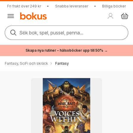
Fri frakt över 249 kr
•
Snabba leveranser
•
Billiga böcker
Sök bok, spel, pussel, penna...
Skapa nya rutiner – hälsoböcker upp till 50% →
Fantasy, SciFi och skräck
Fantasy