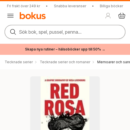
Fri frakt över 249 kr
•
Snabba leveranser
•
Billiga böcker
Sök bok, spel, pussel, penna...
Skapa nya rutiner – hälsoböcker upp till 50% →
Tecknade serier
Tecknade serier och romaner
Memoarer och sann