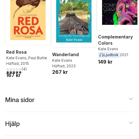
Complementary
Colors
Kate Evans
Red Rosa
Wanderland
Ljudbok
2021
Kate Evans
,
Paul Buhle
Kate Evans
149 kr
Häftad
, 2015
Häftad
, 2023
(
4
)
267 kr
5,0
utav 5 stjärnor. Totalt antal röster:
167 kr
Mina sidor
Hjälp