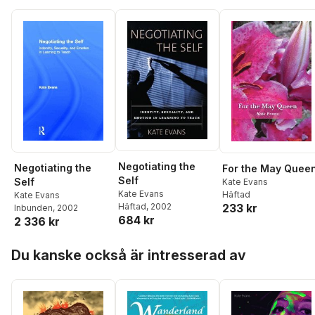
Negotiating the
Negotiating the
For the May Quee
Self
Self
Kate Evans
Kate Evans
Häftad
Kate Evans
Häftad
, 2002
233 kr
Inbunden
, 2002
684 kr
2 336 kr
Hoppa över listan
Du kanske också är intresserad av