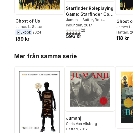
Starfinder Roleplaying
Game: Starfinder Core
Rulebook
James L. Sutter
,
Rob
Ghost of Us
Ghost o
McCreary
Inbunden
, 2017
,
Owen K. C.
James L. Sutter
James L. 
Stephens
(
2
,
)
Jason Keeley
,
E-bok
2024
Häftad
, 
5,0
utav 5 stjärnor. Totalt antal röster:
596 kr
Amanda Hamon-Kunz
118 kr
189 kr
Hoppa över listan
Mer från samma serie
Jumanji
Chris Van Allsburg
Häftad
, 2017