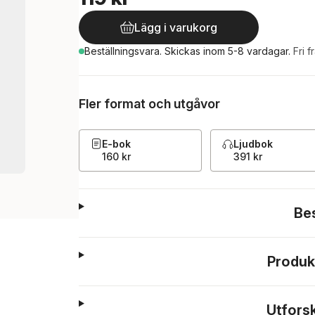
Lägg i varukorg
Beställningsvara.
Skickas
inom 5-8 vardagar
.
Fri f
Fler format och utgåvor
E-bok
Ljudbok
160 kr
391 kr
Be
Produk
Utfors