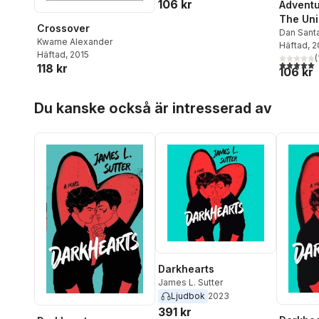
106 kr
Adventu
The Un
Crossover
Friend
Dan Sant
Kwame Alexander
Häftad
, 
Häftad
, 2015
(
5,0
utav 5 
118 kr
106 kr
Hoppa över listan
Du kanske också är intresserad av
Darkhearts
James L. Sutter
Ljudbok
2023
391 kr