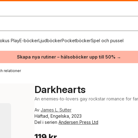
okus Play
E-böcker
Ljudböcker
Pocketböcker
Spel och pussel
Skapa nya rutiner – hälsoböcker upp till 50% →
h relationer
Darkhearts
An enemies-to-lovers gay rockstar romance for fa
Av
James L. Sutter
Häftad, Engelska, 2023
Del i serien
Andersen Press Ltd
119 kr