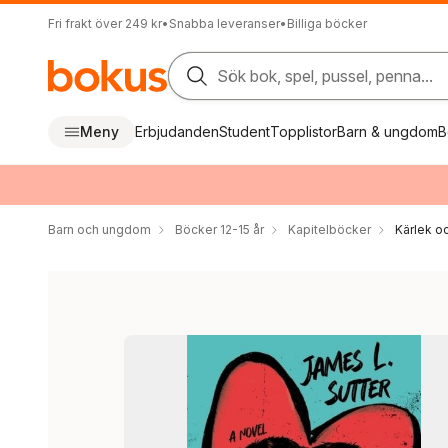
Fri frakt över 249 kr
•
Snabba leveranser
•
Billiga böcker
Sök bok, spel, pussel, penna...
Meny
Erbjudanden
Student
Topplistor
Barn & ungdom
B
Barn och ungdom
Böcker 12-15 år
Kapitelböcker
Kärlek oc