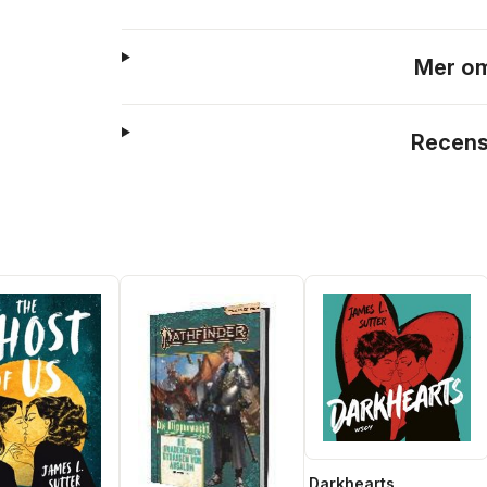
Mer om
Recens
Darkhearts