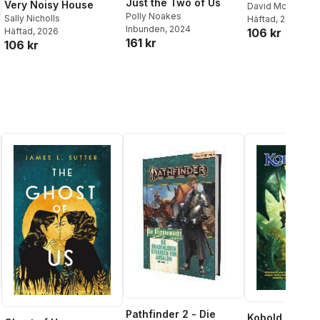
Just the Two of Us
Very Noisy House
David McKee
Polly Noakes
Sally Nicholls
Häftad
, 2015
Inbunden
, 2024
Häftad
, 2026
106 kr
161 kr
106 kr
Pathfinder 2 - Die
Kobold Guide 