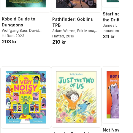
Starfinder: An
Kobold Guide to
Pathfinder: Goblins
the Drift
Dungeons
TPB
James L. Sutter
Wolfgang Baur
,
David
Adam Warren
,
Erik Mona
,
Inbunden
, 2025
Cook
Häftad
,
Dominique Dickey
, 2023
,
311 kr
Carlos Soule
Häftad
, 2019
,
James L.
203 kr
210 kr
Kelsey Dionne
,
Sadie
Sutter
,
Ron Marz
,
Ray
Lowry
,
Frank Mentzer
,
Fawkes
Bruce Nesmith
,
Lawrence
Schick
,
James L. Sutter
,
Erin Roberts
Not Now, Bern