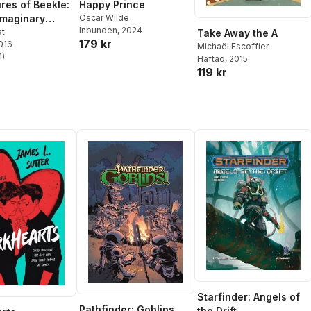
res of Beekle:
Happy Prince
Cabrera
imaginary
Oscar Wilde
Inbunden
, 2024
at
Take Away the A
179 kr
2016
Michaël Escoffier
1
)
Häftad
, 2015
stjärnor. Totalt antal röster:
119 kr
Starfinder: Angels of
Pathfinder: Goblins
the Drift