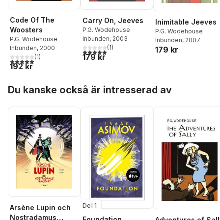
Code Of The
Carry On, Jeeves
Inimitable Jeeves
Woosters
P.G. Wodehouse
P.G. Wodehouse
Inbunden
, 2003
P.G. Wodehouse
Inbunden
, 2007
(
1
)
Inbunden
, 2000
179 kr
5,0
utav 5 stjärnor. Totalt antal röster:
179 kr
(
1
)
5,0
utav 5 stjärnor. Totalt antal röster:
192 kr
Hoppa över listan
Du kanske också är intresserad av
Del 1
Arsène Lupin och
Nostradamus
Foundation
Adventures of Sall