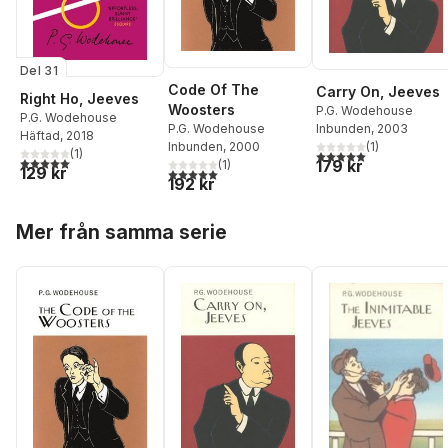
Del 31
Code Of The
Carry On, Jeeves
Right Ho, Jeeves
Woosters
P.G. Wodehouse
P.G. Wodehouse
Inbunden
, 2003
P.G. Wodehouse
Häftad
, 2018
(
1
)
Inbunden
, 2000
(
1
)
5,0
utav 5 stjärnor. Tota
5,0
utav 5 stjärnor. Totalt antal röster:
179 kr
(
1
)
129 kr
5,0
utav 5 stjärnor. Totalt antal röster:
192 kr
Hoppa över listan
Mer från samma serie