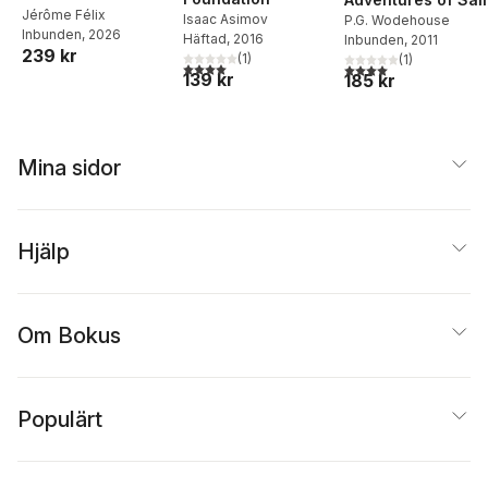
hemlighet
Jérôme Félix
Isaac Asimov
P.G. Wodehouse
Inbunden
, 2026
Häftad
, 2016
Inbunden
, 2011
239 kr
(
1
)
(
1
)
4,0
utav 5 stjärnor. Totalt antal röster:
4,0
utav 5 stjärnor. Tota
139 kr
185 kr
Mina sidor
Hjälp
Om Bokus
Populärt