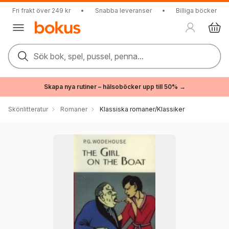
Fri frakt över 249 kr
•
Snabba leveranser
•
Billiga böcker
Sök bok, spel, pussel, penna...
Skapa nya rutiner – hälsoböcker upp till 50% →
Skönlitteratur
Romaner
Klassiska romaner/Klassiker