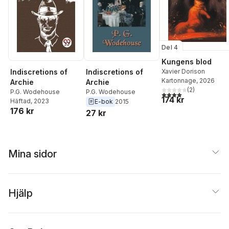
Del 4
Kungens blod
Indiscretions of
Indiscretions of
Xavier Dorison
Kartonnage
, 2026
Archie
Archie
(
2
)
P.G. Wodehouse
P.G. Wodehouse
4,0
utav 5 stjärnor. Tota
174 kr
Häftad
, 2023
E-bok
2015
176 kr
27 kr
Mina sidor
Hjälp