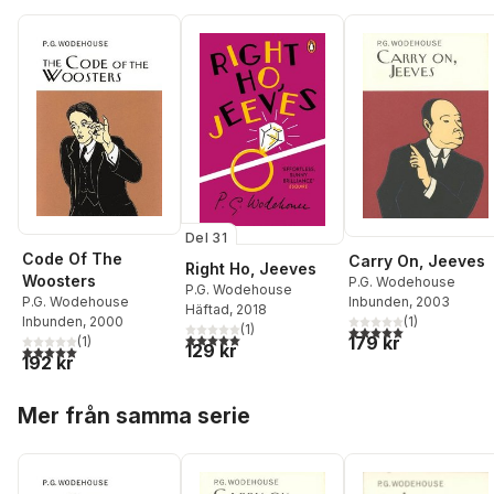
Del 31
Code Of The
Carry On, Jeeves
Right Ho, Jeeves
Woosters
P.G. Wodehouse
P.G. Wodehouse
Inbunden
, 2003
P.G. Wodehouse
Häftad
, 2018
(
1
)
Inbunden
, 2000
(
1
)
5,0
utav 5 stjärnor. Tota
5,0
utav 5 stjärnor. Totalt antal röster:
179 kr
(
1
)
129 kr
5,0
utav 5 stjärnor. Totalt antal röster:
192 kr
Hoppa över listan
Mer från samma serie