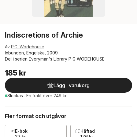
Indiscretions of Archie
Av
P.G. Wodehouse
Inbunden, Engelska, 2009
Del i serien
Everyman's Library P G WODEHOUSE
185 kr
Lägg i varukorg
Skickas
.
Fri frakt över 249 kr.
Fler format och utgåvor
E-bok
Häftad
27 kr
176 kr