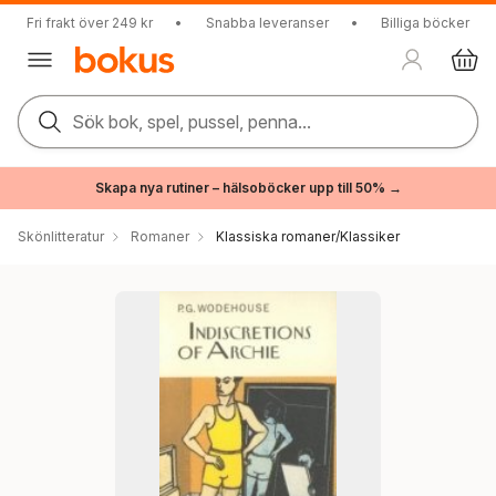
Fri frakt över 249 kr
•
Snabba leveranser
•
Billiga böcker
Sök bok, spel, pussel, penna...
Skapa nya rutiner – hälsoböcker upp till 50% →
Skönlitteratur
Romaner
Klassiska romaner/Klassiker