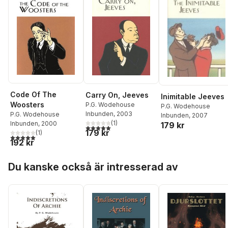
Code Of The
Carry On, Jeeves
Inimitable Jeeves
Woosters
P.G. Wodehouse
P.G. Wodehouse
Inbunden
, 2003
P.G. Wodehouse
Inbunden
, 2007
(
1
)
Inbunden
, 2000
179 kr
5,0
utav 5 stjärnor. Totalt antal röster:
179 kr
(
1
)
5,0
utav 5 stjärnor. Totalt antal röster:
192 kr
Hoppa över listan
Du kanske också är intresserad av