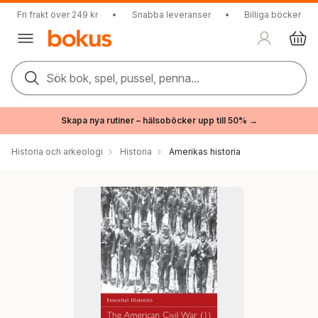
Fri frakt över 249 kr
•
Snabba leveranser
•
Billiga böcker
Sök bok, spel, pussel, penna...
Skapa nya rutiner – hälsoböcker upp till 50% →
Historia och arkeologi
Historia
Amerikas historia