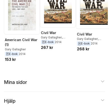
Civil War
Civil War
Gary Gallagher
,
Gary Gallagher
,
American Civil War
Stephen Engle
,
Robert
E-bok
2014
Stephen Engle
,
Robert
E-bok
2014
(1)
Krick
,
Joseph T.
267 kr
Krick
,
Joseph T.
268 kr
Gary Gallagher
Glatthaar
Glatthaar
E-bok
2014
153 kr
Mina sidor
Hjälp