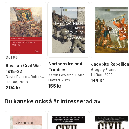
Del 69
Northern Ireland
Jacobite Rebellio
Russian Civil War
Troubles
Gregory Fremont-
1918–22
Barnes
Häftad
, 2022
,
Robert O'Neill
Aaron Edwards
,
Robert
David Bullock
,
Robert
144 kr
O'Neill
Häftad
, 2023
O'Neill
Häftad
, 2008
155 kr
204 kr
Hoppa över listan
Du kanske också är intresserad av