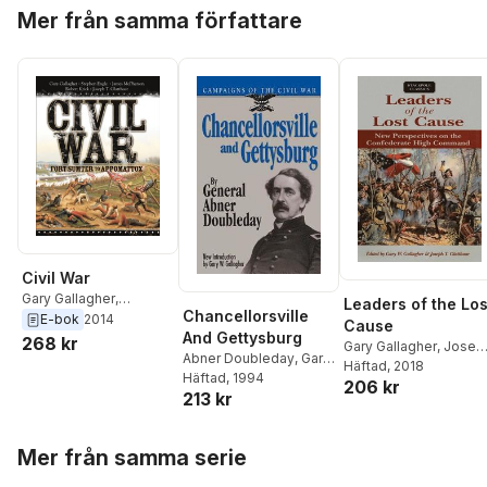
Hoppa över listan
Mer från samma författare
Civil War
Gary Gallagher
,
Leaders of the Los
Chancellorsville
Stephen Engle
,
Robert
E-bok
2014
Cause
And Gettysburg
Krick
,
Joseph T.
268 kr
Gary Gallagher
,
Josep
Glatthaar
Abner Doubleday
,
Gary
Glatthaar
Häftad
, 2018
,
Gary W.
Gallagher
Häftad
, 1994
206 kr
Gallagher
,
Joseph T.
213 kr
Glatthaar
Hoppa över listan
Mer från samma serie