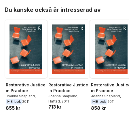
Hoppa över listan
Du kanske också är intresserad av
Restorative Justice
Restorative Justic
Restorative Justice
in Practice
in Practice
in Practice
Joanna Shapland
,
Joanna Shapland
,
Joanna Shapland
,
Gwen Robinson
,
Angela
Gwen Robinson
,
Ange
Gwen Robinson
Häftad
, 2011
,
Angela
E-bok
2011
E-bok
2011
713 kr
Sorsby
Sorsby
Sorsby
855 kr
858 kr