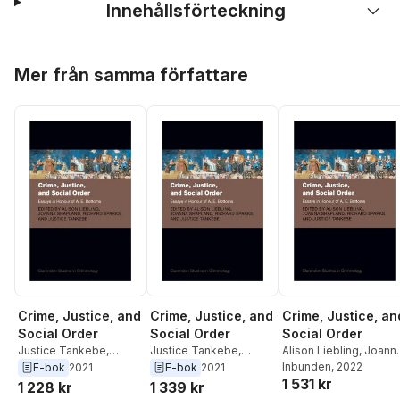
Innehållsförteckning
Hoppa över listan
Mer från samma författare
Crime, Justice, and
Crime, Justice, and
Crime, Justice, an
Social Order
Social Order
Social Order
Justice Tankebe
,
Justice Tankebe
,
Alison Liebling
,
Joann
Richard Sparks
,
Joanna
Richard Sparks
,
Joanna
Shapland
Inbunden
,
, 2022
Richard
E-bok
2021
E-bok
2021
1 531 kr
Shapland
,
Alison
Shapland
,
Alison
Sparks
,
Justice
1 228 kr
1 339 kr
Liebling
Liebling
Tankebe