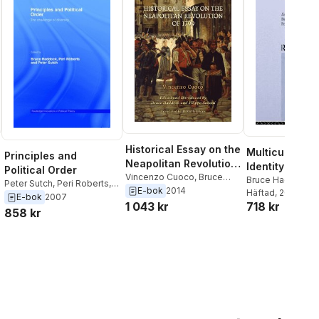
Historical Essay on the
Multiculturali
Principles and
Neapolitan Revolution
Identity and R
Political Order
of 1799
Vincenzo Cuoco
,
Bruce
Bruce Haddock
,
Peter Sutch
,
Peri Roberts
,
Haddock
,
Filippo Sabetti
E-bok
2014
Sutch
Häftad
, 2013
Bruce Haddock
E-bok
2007
718 kr
1 043 kr
858 kr