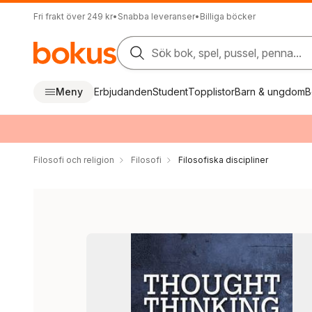
Fri frakt över 249 kr
•
Snabba leveranser
•
Billiga böcker
Sök bok, spel, pussel, penna...
Meny
Erbjudanden
Student
Topplistor
Barn & ungdom
B
Filosofi och religion
Filosofi
Filosofiska discipliner