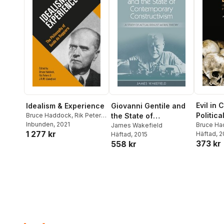
Evil in
Idealism & Experience
Giovanni Gentile and
Politica
Bruce Haddock
,
Rik Peters
,
the State of
James Wakefield
Inbunden
, 2021
Bruce Ha
Contemporary
James Wakefield
1 277 kr
Roberts
Häftad
, 
,
Häftad
, 2015
Constructivism
373 kr
Edward S
558 kr