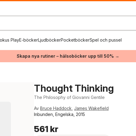
okus Play
E-böcker
Ljudböcker
Pocketböcker
Spel och pussel
Skapa nya rutiner – hälsoböcker upp till 50% →
Thought Thinking
The Philosophy of Giovanni Gentile
Av
Bruce Haddock
,
James Wakefield
Inbunden, Engelska, 2015
561 kr