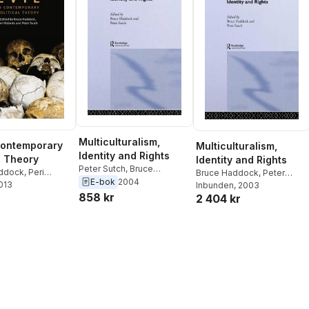
Multiculturalism,
 Contemporary
Multiculturalism,
Identity and Rights
l Theory
Identity and Rights
Peter Sutch
,
Bruce
ddock
,
Peri
Bruce Haddock
,
Peter
Haddock
E-bok
2004
2013
Peter David
Sutch
Inbunden
, 2003
858 kr
utch
2 404 kr