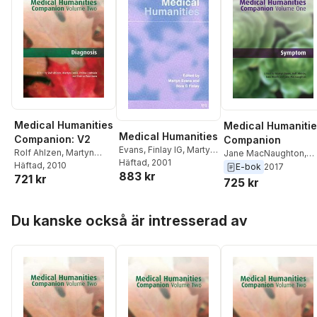
Medical Humanities
Medical Humaniti
Medical Humanities
Companion: V2
Companion
Evans
,
Finlay IG
,
Martyn
Rolf Ahlzen
,
Martyn
Jane MacNaughton
,
Evans
Häftad
,
, 2001
Ilora G. Finlay
Evans
Häftad
,
, 2010
Raimo Puust
Iona Heath
,
Rolf Ahlze
E-bok
2017
883 kr
721 kr
Martyn Evans
725 kr
Hoppa över listan
Du kanske också är intresserad av