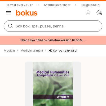
Fri frakt över 249 kr
•
Snabba leveranser
•
Billiga böcker
Sök bok, spel, pussel, penna...
Skapa nya rutiner – hälsoböcker upp till 50% →
Medicin
Medicin: allmänt
Hälso- och sjukvård