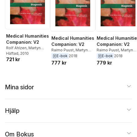
Medical Humanities
Medical Humanities
Medical Humaniti
Companion: V2
Companion: V2
Companion: V2
Rolf Ahlzen
,
Martyn
Raimo Puust
,
Martyn
Raimo Puust
,
Martyn
Evans
Häftad
,
, 2010
Raimo Puust
Evans
,
Rolf Ahlzen
Evans
,
Rolf Ahlzen
E-bok
2018
E-bok
2018
721 kr
777 kr
779 kr
Mina sidor
Hjälp
Om Bokus