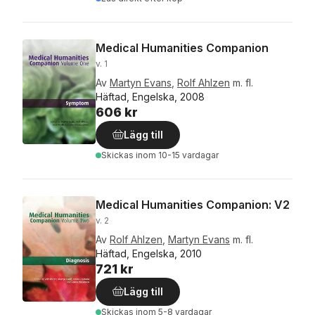
Medical Humanities Companion
v. 1
Av
Martyn Evans
,
Rolf Ahlzen
m. fl.
Häftad, Engelska, 2008
606 kr
Lägg till
Skickas
inom 10-15 vardagar
Medical Humanities Companion: V2
v. 2
Av
Rolf Ahlzen
,
Martyn Evans
m. fl.
Häftad, Engelska, 2010
721 kr
Lägg till
Skickas
inom 5-8 vardagar