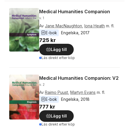
Medical Humanities Companion
v. 1
Av
Jane MacNaughton
,
Iona Heath
m. fl.
E-bok
Engelska
, 
2017
725 kr
Lägg till
Läs direkt efter köp
Medical Humanities Companion: V2
v. 2
Av
Raimo Puust
,
Martyn Evans
m. fl.
E-bok
Engelska
, 
2018
777 kr
Lägg till
Läs direkt efter köp