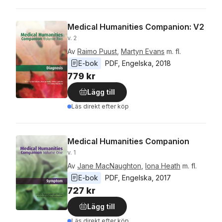
Medical Humanities Companion: V2
v. 2
Av
Raimo Puust
,
Martyn Evans
m. fl.
E-bok
PDF
, 
Engelska
, 
2018
779 kr
Lägg till
Läs direkt efter köp
Medical Humanities Companion
v. 1
Av
Jane MacNaughton
,
Iona Heath
m. fl.
E-bok
PDF
, 
Engelska
, 
2017
727 kr
Lägg till
Läs direkt efter köp