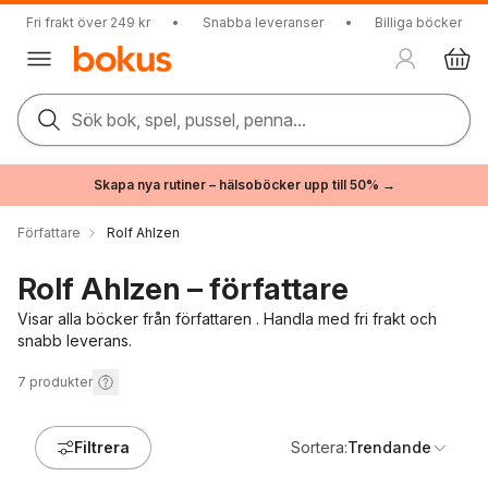
Fri frakt över 249 kr
•
Snabba leveranser
•
Billiga böcker
Sök bok, spel, pussel, penna...
Skapa nya rutiner – hälsoböcker upp till 50% →
Författare
Rolf Ahlzen
Rolf Ahlzen – författare
Visar alla böcker från författaren . Handla med fri frakt och
snabb leverans.
7
produkter
Filtrera
Sortera:
Trendande