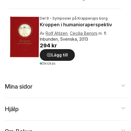
Del 9 - Symposier på Krapperups borg
Kroppen i humanioraperspektiv
Av
Rolf Ahlzen
,
Cecilia Benoni
m. fl.
Inbunden, Svenska, 2013
294 kr
Lägg till
Skickas
Mina sidor
Hjälp