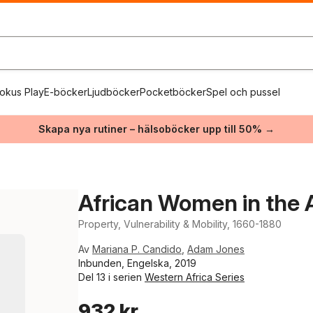
okus Play
E-böcker
Ljudböcker
Pocketböcker
Spel och pussel
Skapa nya rutiner – hälsoböcker upp till 50% →
African Women in the A
Property, Vulnerability & Mobility, 1660-1880
Av
Mariana P. Candido
,
Adam Jones
Inbunden, Engelska, 2019
Del 13 i serien
Western Africa Series
932 kr