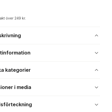
rakt över 249 kr.
skrivning
tinformation
ka kategorier
ioner i media
lsförteckning