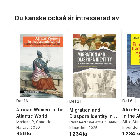
Hoppa över listan
Du kanske också är intresserad av
Del 16
Del 6
Del 21
African Women in the
Afro-Eu
Migration and
Atlantic World
in the A
Diaspora Identity in
Mariana P, Candido
,
Silke Stri
Northern Nigeria and
Rasheed Oyewole Olaniyi
Mariana P. Candido
Häftad
, 2020
,
Adam
Inbunden
Inbunden
, 2025
Ghana, 1900–1970
356 kr
1 234 k
Jones
1 234 kr