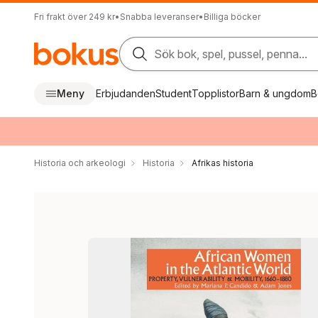
Fri frakt över 249 kr
•
Snabba leveranser
•
Billiga böcker
Sök bok, spel, pussel, penna...
Meny
Erbjudanden
Student
Topplistor
Barn & ungdom
B
Historia och arkeologi
Historia
Afrikas historia