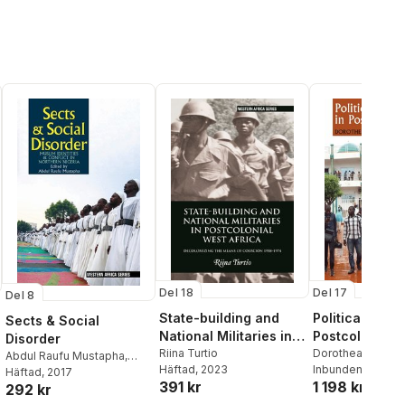
Del 18
Del 17
Del 8
State-building and
Political Legit
Sects & Social
National Militaries in
Postcolonial M
Disorder
Postcolonial West
Riina Turtio
Dorothea E Schul
Abdul Raufu Mustapha
,
Häftad
, 2023
Inbunden
, 2021
Africa
Raufu Mustapha
Häftad
, 2017
391 kr
1 198 kr
292 kr