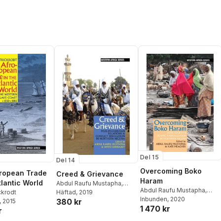
Del 15
Del 14
Overcoming Boko
ropean Trade
Creed & Grievance
Haram
tlantic World
Abdul Raufu Mustapha
,
Abdul Raufu Mustapha
,
David Ehrhardt
Häftad
, 2019
ckrodt
Kate Meagher
Inbunden
, 2020
380 kr
, 2015
1 470 kr
r