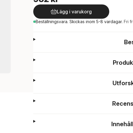
Lägg i varukorg
Beställningsvara.
Skickas
inom 5-8 vardagar
.
Fri f
Be
Produk
Utfors
Recens
Innehål