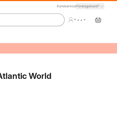
Kundservice
Företagskund?
tlantic World