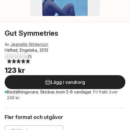
Gut Symmetries
Av
Jeanette Winterson
Häftad, Engelska, 2013
(
1
)
5,0
utav 5 stjärnor. Totalt antal röster:
123 kr
Lägg i varukorg
Beställningsvara.
Skickas
inom 5-8 vardagar
.
Fri frakt över
249 kr.
Fler format och utgåvor