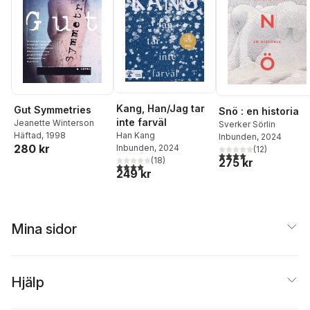
Kang, Han/Jag tar
Gut Symmetries
Snö : en historia
inte farväl
Jeanette Winterson
Sverker Sörlin
Han Kang
Häftad
, 1998
Inbunden
, 2024
280 kr
Inbunden
, 2024
(
12
)
4,0
utav 5 stjärnor. Tota
(
18
)
275 kr
4,0
utav 5 stjärnor. Totalt antal röster:
249 kr
Mina sidor
Hjälp