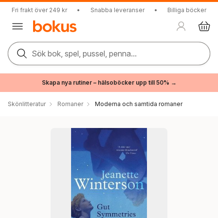
Fri frakt över 249 kr
•
Snabba leveranser
•
Billiga böcker
Sök bok, spel, pussel, penna...
Skapa nya rutiner – hälsoböcker upp till 50% →
Skönlitteratur
Romaner
Moderna och samtida romaner