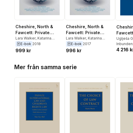
Cheshire, North &
Cheshire, North &
Cheshir
Fawcett: Private
Fawcett: Private
Fawcett
International Law
Lara Walker
,
Katarina
International Law
Lara Walker
,
Katarina
Interna
Uglješa G
Trimmings
,
Zheng Sophia
Trimmings
,
Zheng Sophia
E-bok
2018
E-bok
2017
Heinze
Inbunden
,
L
Tang
,
Carmen Otero
Tang
,
Carmen Otero
4 216 k
Alex Mills
999 kr
996 kr
Garcia-Castrillon
,
Alex
Garcia-Castrillon
,
Alex
García-Ca
Mills
,
Louise Merrett
,
Mills
,
Louise Merrett
,
Sophia T
Hoppa över listan
Christian Heinze
,
Ugljesa
Christian Heinze
,
Ugljesa
Trimming
Mer från samma serie
Grusic
,
James J. Fawcett
,
Grusic
,
James J. Fawcett
,
Paul Tor
Paul Torremans
Paul Torremans
Fawcett