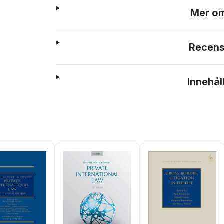
Mer om
Recens
Innehål