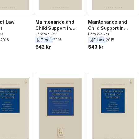
of Law
Maintenance and
Maintenance and
t
Child Support in
Child Support in
ok
Private International
Lara Walker
Private International
Lara Walker
2016
E-bok
2015
E-bok
2015
Law
Law
542 kr
543 kr