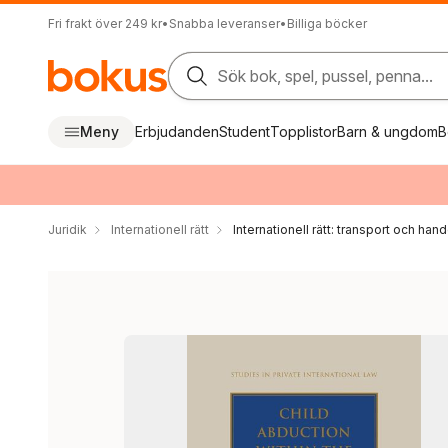
Fri frakt över 249 kr
•
Snabba leveranser
•
Billiga böcker
Sök bok, spel, pussel, penna...
Meny
Erbjudanden
Student
Topplistor
Barn & ungdom
B
Juridik
Internationell rätt
Internationell rätt: transport och hand