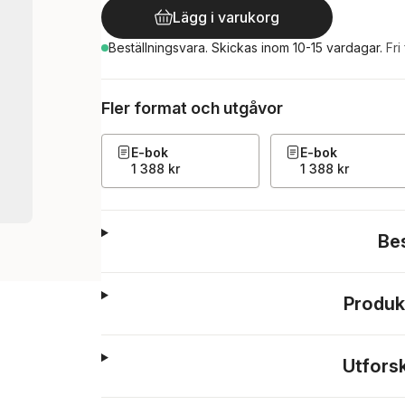
Lägg i varukorg
Beställningsvara.
Skickas
inom 10-15 vardagar
.
Fri
Fler format och utgåvor
E-bok
E-bok
1 388 kr
1 388 kr
Be
Produk
Utfors