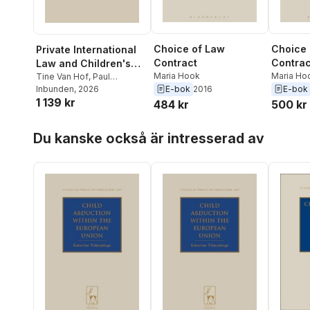
Choice of Law
Choice 
Private International
Contract
Contrac
Law and Children's
Maria Hook
Maria Ho
Rights Law
Tine Van Hof
,
Paul
E-bok
2016
E-bok
Beaumont
Inbunden
, 2026
1 139 kr
484 kr
500 kr
Hoppa över listan
Du kanske också är intresserad av