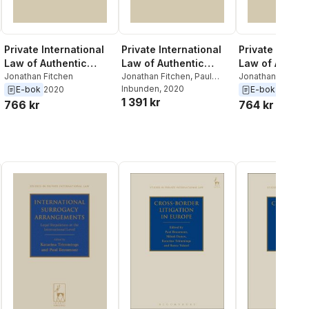
Private International
Private International
Private Intern
Law of Authentic
Law of Authentic
Law of Authen
Instruments
Jonathan Fitchen
Instruments
Jonathan Fitchen
,
Paul
Instruments
Jonathan Fitchen
Beaumont
Inbunden
, 2020
E-bok
2020
E-bok
2020
1 391 kr
766 kr
764 kr