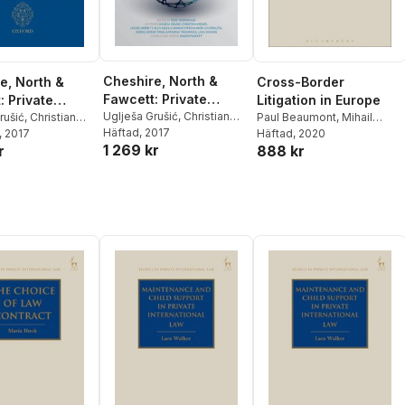
Cheshire, North &
Cross-Border
e, North &
Fawcett: Private
Litigation in Europe
: Private
International Law
Uglješa Grušić
,
Christian
Paul Beaumont
,
Mihail
tional Law
rušić
,
Christian
Heinze
Häftad
, 2017
,
Louise Merrett
,
Danov
Häftad
,
, 2020
Katarina Trimmings
,
ouise Merrett
, 2017
,
1 269 kr
888 kr
Alex Mills
,
Carmen Otero
r
Burcu Yüksel Ripley
,
Carmen Otero
García-Castrillón
,
Zheng
strillón
,
Zheng
Sophia Tang
,
Katarina
ang
,
Katarina
Trimmings
,
Lara Walker
,
s
,
Lara Walker
,
Paul Torremans
,
James J.
remans
,
James J.
Fawcett