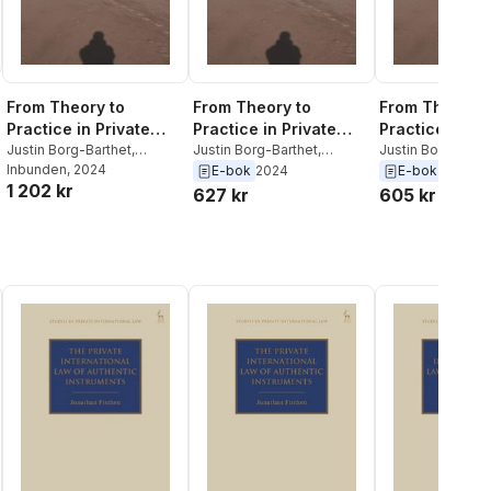
From Theory to
From Theory to
From Theory t
Practice in Private
Practice in Private
Practice in Pr
International Law
Justin Borg-Barthet
,
International Law
Justin Borg-Barthet
,
International
Justin Borg-Barth
Katarina Trimmings
Inbunden
, 2024
,
Burcu
Katarina Trimmings
,
Burcu
Katarina Trimmin
E-bok
2024
E-bok
2024
1 202 kr
Yüksel Ripley
,
Patricia
Yüksel Ripley
,
Patricia
Yüksel Ripley
,
Pa
627 kr
605 kr
Zivkovic
Zivkovic
Zivkovic