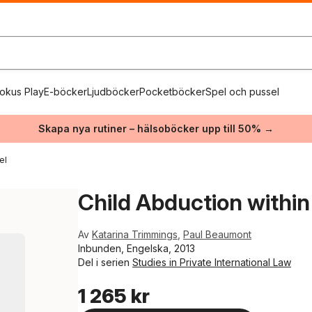
okus Play
E-böcker
Ljudböcker
Pocketböcker
Spel och pussel
Skapa nya rutiner – hälsoböcker upp till 50% →
el
Child Abduction withi
Av
Katarina Trimmings
,
Paul Beaumont
Inbunden, Engelska, 2013
Del i serien
Studies in Private International Law
1 265 kr