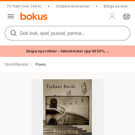
Fri frakt över 249 kr
•
Snabba leveranser
•
Billiga böcker
Sök bok, spel, pussel, penna...
Skapa nya rutiner – hälsoböcker upp till 50% →
Skönlitteratur
Poesi