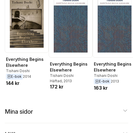
Melanie Perry
,
Derek
Coyle
,
Dominic
Williams
,
Colm Ó
Ciarnáin
,
Lucy Durneen
,
Ferhat Mahir Çakaloz
,
Dana Perry
,
Maria
McManus
,
Ica
Fisherstöm
,
Michelle
Dooley Mahon
,
Chris
Ozzard
,
Moheb
Soliman
,
Inês Lampreia
,
Everything Begins
Calvin Wharton
,
Phelim
Everything Begins
Everything Begins
Elsewhere
Kavanagh
,
Eleanor
Elsewhere
Elsewhere
Tishani Doshi
Shaw
,
Rhian Elizabeth
,
Tishani Doshi
Tishani Doshi
E-bok
2014
Jeni Williams
,
Natalie
Häftad
, 2013
E-bok
2013
144 kr
Holborow
172 kr
163 kr
Mina sidor