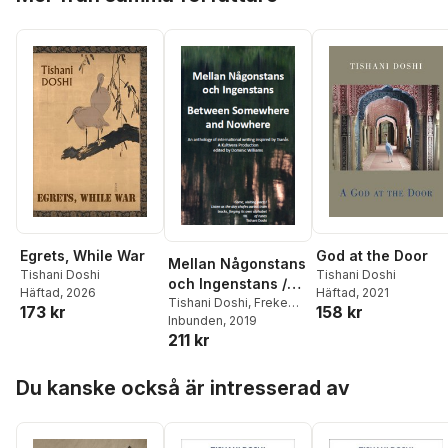
Egrets, While War
God at the Door
Mellan Någonstans
Tishani Doshi
Tishani Doshi
och Ingenstans /
Häftad
, 2026
Häftad
, 2021
Between
Tishani Doshi
,
Freke
173 kr
158 kr
Räihä
Inbunden
,
Hanna Hallgren
, 2019
,
Somewhere and
211 kr
Christer Boberg
,
Nowhere
Joakim Becker
,
Jonas
Hoppa över listan
Bengt Svensson
,
Anisur
Du kanske också är intresserad av
Rahman
,
Bengt O
Björklund
,
Sine Ergün
,
Ullias Berglund
,
Anthony Jones
,