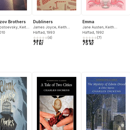
zov Brothers
Dubliners
Emma
ostoevsky
,
Keith
James Joyce
,
Keith
Jane Austen
,
Keith
2010
Carabine
Häftad
, 1993
Carabine
Häftad
, 1992
(
4
)
(
7
)
3,5
utav 5 stjärnor. Totalt antal röster:
4,1
utav 5 stjärnor. Totalt anta
71 kr
75 kr