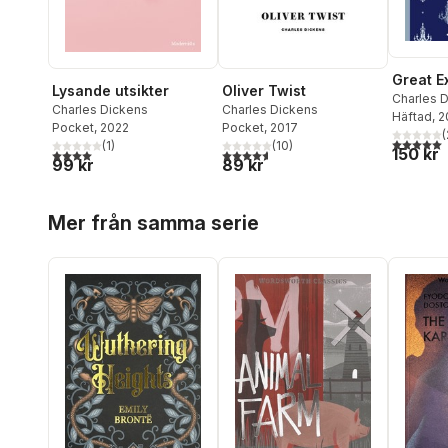
Great E
Lysande utsikter
Oliver Twist
Charles 
Charles Dickens
Charles Dickens
Häftad
, 
Pocket
, 2022
Pocket
, 2017
(
5,0
utav 5 
(
1
)
(
10
)
150 kr
4,0
utav 5 stjärnor. Totalt antal röster:
4,6
utav 5 stjärnor. Totalt antal röster:
99 kr
89 kr
Hoppa över listan
Mer från samma serie