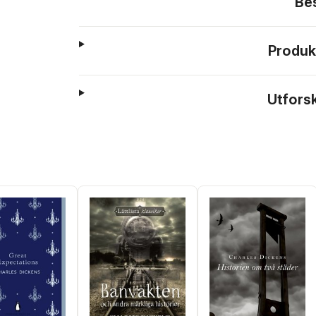
Be
Produk
Utfors