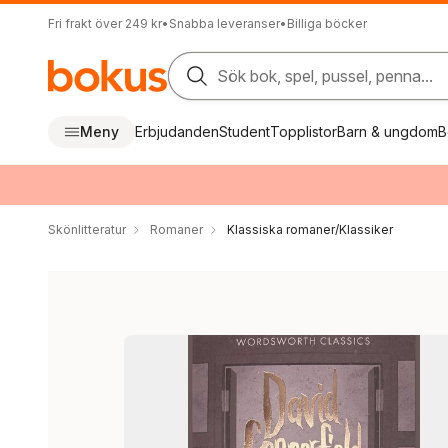
Fri frakt över 249 kr
•
Snabba leveranser
•
Billiga böcker
Sök bok, spel, pussel, penna...
Meny
Erbjudanden
Student
Topplistor
Barn & ungdom
B
Skönlitteratur
Romaner
Klassiska romaner/Klassiker