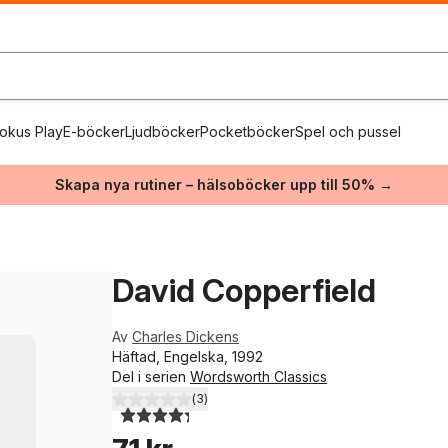
okus Play
E-böcker
Ljudböcker
Pocketböcker
Spel och pussel
Skapa nya rutiner – hälsoböcker upp till 50% →
David Copperfield
Av
Charles Dickens
Häftad, Engelska, 1992
Del i serien
Wordsworth Classics
(
3
)
4,3
utav 5 stjärnor. Totalt antal röster: