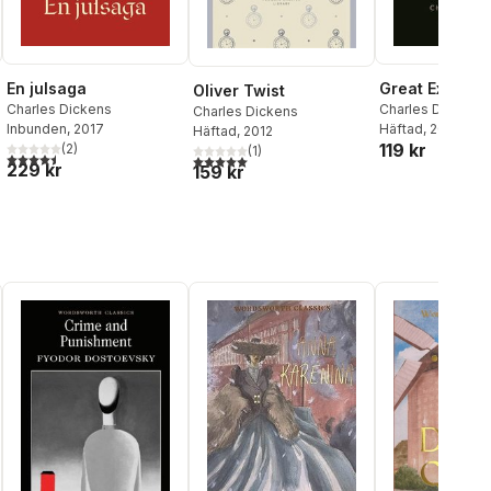
En julsaga
Great Expecta
Oliver Twist
Charles Dickens
Charles Dickens
,
Charles Dickens
Inbunden
, 2017
Mitchell
Häftad
, 2003
Häftad
, 2012
119 kr
(
2
)
(
1
)
4,5
utav 5 stjärnor. Totalt antal röster:
5,0
utav 5 stjärnor. Totalt antal röster:
229 kr
159 kr
l röster: