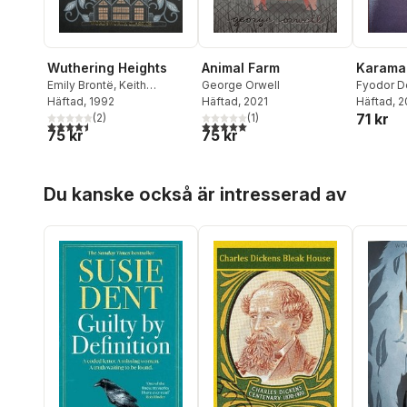
Wuthering Heights
Animal Farm
Karama
Emily Brontë
,
Keith
George Orwell
Fyodor D
Carabine
Häftad
, 1992
Häftad
, 2021
Carabine
Häftad
, 
71 kr
(
2
)
(
1
)
4,5
utav 5 stjärnor. Totalt antal röster:
5,0
utav 5 stjärnor. Totalt antal röster:
75 kr
75 kr
Hoppa över listan
Du kanske också är intresserad av