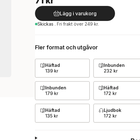
71 kr
Lägg i varukorg
Skickas
.
Fri frakt över 249 kr.
Fler format och utgåvor
Häftad
Inbunden
139 kr
232 kr
Inbunden
Häftad
179 kr
172 kr
Häftad
Ljudbok
135 kr
172 kr