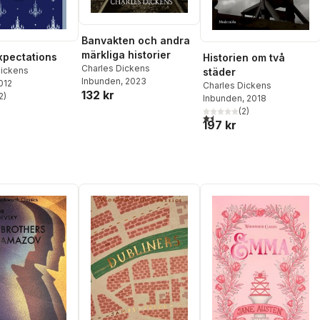
Banvakten och andra
märkliga historier
xpectations
Historien om två
Charles Dickens
Dickens
städer
Inbunden
, 2023
2012
Charles Dickens
132 kr
2
)
Inbunden
, 2018
stjärnor. Totalt antal röster:
(
2
)
1,5
utav 5 stjärnor. Totalt anta
197 kr