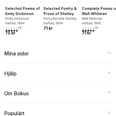
Selected Poems of
Complete Poems o
Selected Poetry &
Emily Dickinson
Walt Whitman
Prose of Shelley
Emily Dickinson
Walt Whitman
Percy Bysshe Shelley
Häftad
, 1994
Häftad
, 1995
Häftad
, 1994
71 kr
(
1
)
(
1
)
5,0
utav 5 stjärnor. Totalt antal röster:
5,0
utav 5 stjärnor. Tota
75 kr
71 kr
Mina sidor
Hjälp
Om Bokus
Populärt