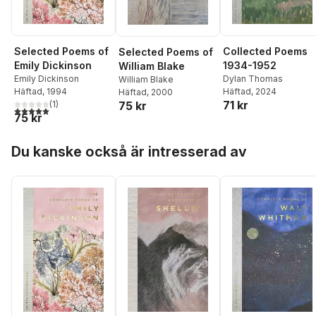
Selected Poems of
Collected Poems
Selected Poems of
Emily Dickinson
1934-1952
William Blake
Emily Dickinson
Dylan Thomas
William Blake
Häftad
, 1994
Häftad
, 2024
Häftad
, 2000
71 kr
(
1
)
75 kr
5,0
utav 5 stjärnor. Totalt antal röster:
75 kr
Hoppa över listan
Du kanske också är intresserad av