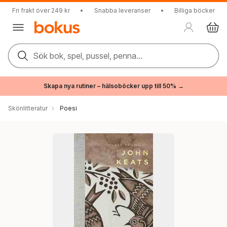
Fri frakt över 249 kr
•
Snabba leveranser
•
Billiga böcker
Sök bok, spel, pussel, penna...
Skapa nya rutiner – hälsoböcker upp till 50% →
Skönlitteratur
Poesi