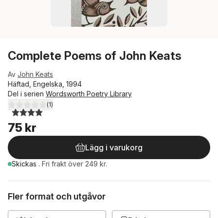
Complete Poems of John Keats
Av
John Keats
Häftad, Engelska, 1994
Del i serien
Wordsworth Poetry Library
(
1
)
4,0
utav 5 stjärnor. Totalt antal röster:
75 kr
Lägg i varukorg
Skickas
.
Fri frakt över 249 kr.
Fler format och utgåvor