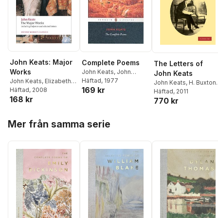
John Keats: Major
Complete Poems
The Letters of
Works
John Keats
,
John
John Keats
Barnard
Häftad
, 1977
John Keats
,
Elizabeth
John Keats
,
H. Buxton
169 kr
Cook
Häftad
, 2008
Forman
Häftad
, 2011
168 kr
770 kr
Hoppa över listan
Mer från samma serie