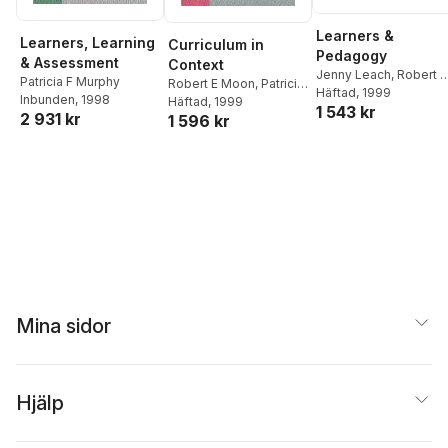
Learners &
Learners, Learning
Curriculum in
Pedagogy
& Assessment
Context
Jenny Leach
,
Robert E
Patricia F Murphy
Robert E Moon
,
Patricia
Moon
Häftad
, 1999
Inbunden
, 1998
F Murphy
Häftad
, 1999
1 543 kr
2 931 kr
1 596 kr
Mina sidor
Hjälp