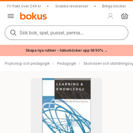
Fri frakt över 249 kr
•
Snabba leveranser
•
Billiga böcker
Sök bok, spel, pussel, penna...
Skapa nya rutiner – hälsoböcker upp till 50% →
Psykologi och pedagogik
Pedagogik
Skolväsen och utbildningss