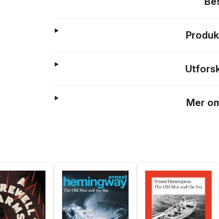
Be
Produk
Utfors
Mer om