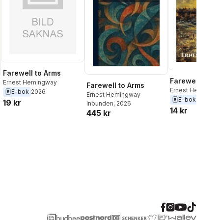
Farewell to Arms
Farewell to A
Ernest Hemingway
Farewell to Arms
Ernest Hemingw
E-bok
2026
Ernest Hemingway
E-bok
2025
19 kr
Inbunden
, 2026
14 kr
445 kr
al röster: