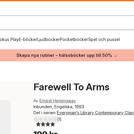
okus Play
E-böcker
Ljudböcker
Pocketböcker
Spel och pussel
Skapa nya rutiner – hälsoböcker upp till 50% →
Farewell To Arms
Av
Ernest Hemingway
Inbunden, Engelska, 1993
Del i serien
Everyman’s Library Contemporary Clas
(
1
)
4,0
utav 5 stjärnor. Totalt antal röster: