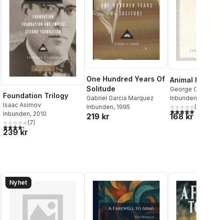
One Hundred Years Of
Animal Farm
Solitude
George Orwell
Foundation Trilogy
Inbunden
, 1993
Gabriel Garcia Marquez
Isaac Asimov
(
1
)
Inbunden
, 1995
5,0
utav 5 stjärnor.
Inbunden
, 2010
168 kr
219 kr
al röster:
(
7
)
4,3
utav 5 stjärnor. Totalt antal röster:
239 kr
Nyhet