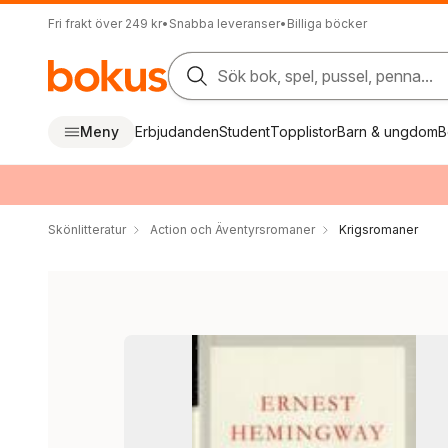
Fri frakt över 249 kr
•
Snabba leveranser
•
Billiga böcker
Sök bok, spel, pussel, penna...
Meny
Erbjudanden
Student
Topplistor
Barn & ungdom
B
Skönlitteratur
Action och Äventyrsromaner
Krigsromaner