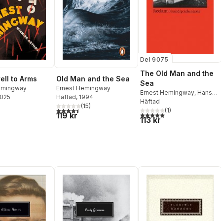
Del 9075
The Old Man and the
ell to Arms
Old Man and the Sea
Sea
emingway
Ernest Hemingway
Ernest Hemingway
,
Hans-
2025
Häftad
, 1994
Christian Oeser
Häftad
(
15
)
4,5
utav 5 stjärnor. Totalt antal röster:
(
1
)
5,0
utav 5 stjärnor. Totalt ant
119 kr
113 kr