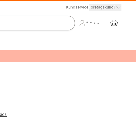
Kundservice
Företagskund?
sics