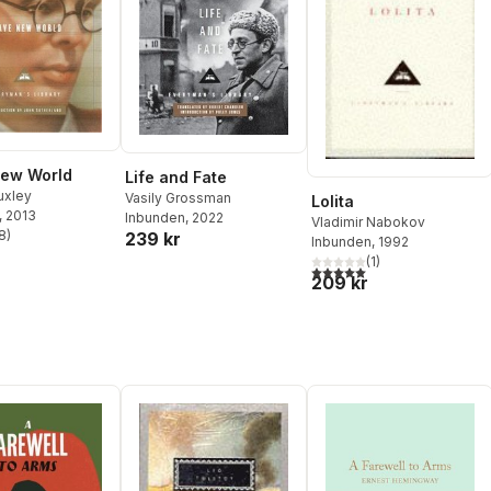
New World
Life and Fate
uxley
Vasily Grossman
Lolita
, 2013
Inbunden
, 2022
Vladimir Nabokov
8
)
239 kr
Inbunden
, 1992
stjärnor. Totalt antal röster:
(
1
)
5,0
utav 5 stjärnor. Totalt ant
209 kr