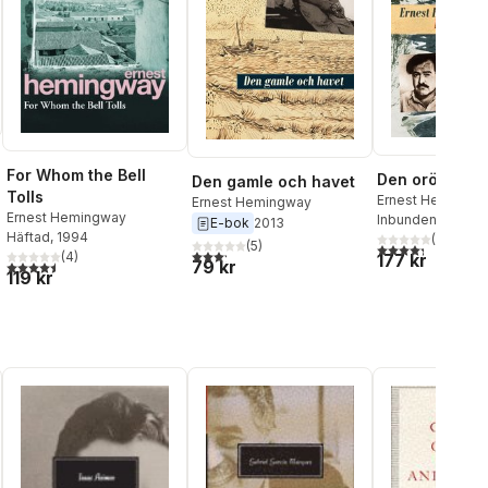
For Whom the Bell
Den orörda pl
Den gamle och havet
Tolls
Ernest Hemingw
Ernest Hemingway
Ernest Hemingway
Inbunden
, 2017
E-bok
2013
Häftad
, 1994
(
4
)
(
5
)
4,3
utav 5 stjärnor
al röster:
3,2
utav 5 stjärnor. Totalt antal röster:
(
4
)
177 kr
79 kr
4,5
utav 5 stjärnor. Totalt antal röster:
119 kr