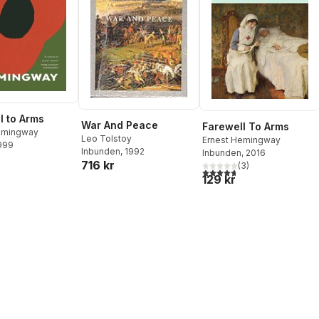
l to Arms
War And Peace
Farewell To Arms
emingway
Leo Tolstoy
Ernest Hemingway
1999
Inbunden
, 1992
Inbunden
, 2016
716 kr
(
3
)
4,7
utav 5 stjärnor. Totalt ant
129 kr