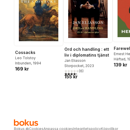
Farewel
Ord och handling : ett
Cossacks
Ernest H
liv i diplomatins tjänst
Leo Tolstoy
Häftad
, 
Jan Eliasson
Inbunden
, 1994
139 kr
Storpocket
, 2023
169 kr
(
6
)
4,3
utav 5 stjärnor. Totalt antal röster:
155 kr
Bokus
@
Cookies
Anpassa cookies
Integritetspolicy
Köpvillkor