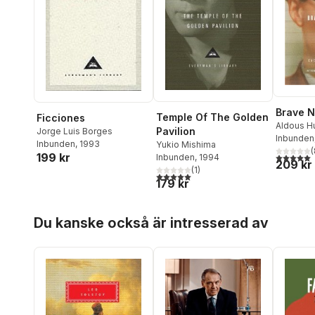
Brave 
Temple Of The Golden
Ficciones
Aldous H
Pavilion
Jorge Luis Borges
Inbunden
Inbunden
, 1993
Yukio Mishima
(
199 kr
5,0
utav 5 
Inbunden
, 1994
209 kr
(
1
)
5,0
utav 5 stjärnor. Totalt antal röster:
179 kr
Hoppa över listan
Du kanske också är intresserad av