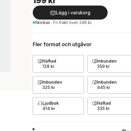
199 kr
Lägg i varukorg
Skickas
.
Fri frakt över 249 kr.
Fler format och utgåvor
Häftad
Inbunden
128 kr
359 kr
Inbunden
Inbunden
325 kr
445 kr
Ljudbok
Häftad
414 kr
335 kr