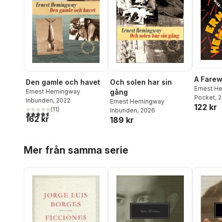
A Farew
Den gamle och havet
Och solen har sin
Ernest H
Ernest Hemingway
gång
Pocket
, 
Inbunden
, 2022
Ernest Hemingway
122 kr
(
11
)
Inbunden
, 2026
4,6
utav 5 stjärnor. Totalt antal röster:
162 kr
189 kr
Hoppa över listan
Mer från samma serie