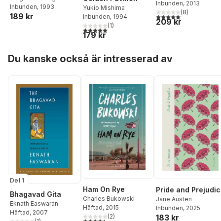
Inbunden
, 2013
Inbunden
, 1993
Yukio Mishima
(
8
)
189 kr
5,0
utav 5 stjärnor. Tota
Inbunden
, 1994
209 kr
(
1
)
5,0
utav 5 stjärnor. Totalt antal röster:
179 kr
Hoppa över listan
Du kanske också är intresserad av
Del 1
Ham On Rye
Pride and Prejudi
Bhagavad Gita
Charles Bukowski
Jane Austen
Eknath Easwaran
Häftad
, 2015
Inbunden
, 2025
Häftad
, 2007
183 kr
(
2
)
4,5
utav 5 stjärnor. Totalt antal röster: