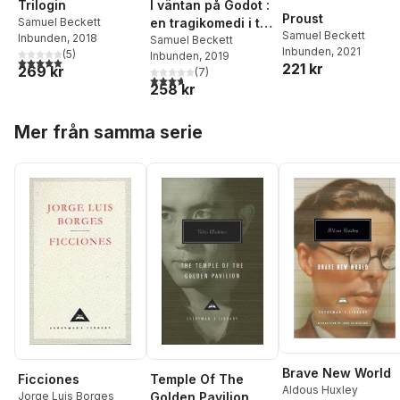
Trilogin
I väntan på Godot :
Proust
Samuel Beckett
en tragikomedi i två
Samuel Beckett
Inbunden
, 2018
akter
Samuel Beckett
Inbunden
, 2021
(
5
)
Inbunden
, 2019
5,0
utav 5 stjärnor. Totalt antal röster:
221 kr
269 kr
(
7
)
3,7
utav 5 stjärnor. Totalt antal röster:
258 kr
Hoppa över listan
Mer från samma serie
Brave New World
Temple Of The
Ficciones
Aldous Huxley
Golden Pavilion
Jorge Luis Borges