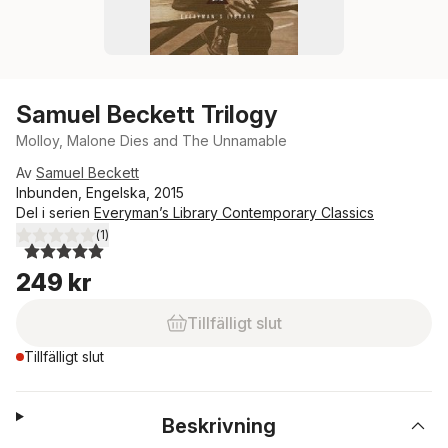
Samuel Beckett Trilogy
Molloy, Malone Dies and The Unnamable
Av
Samuel Beckett
Inbunden, Engelska, 2015
Del i serien
Everyman’s Library Contemporary Classics
(
1
)
5,0
utav 5 stjärnor. Totalt antal röster:
249 kr
Tillfälligt slut
Tillfälligt slut
Beskrivning