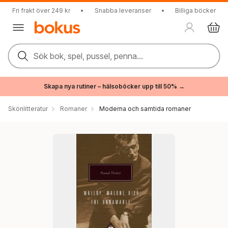
Fri frakt över 249 kr
•
Snabba leveranser
•
Billiga böcker
Sök bok, spel, pussel, penna...
Skapa nya rutiner – hälsoböcker upp till 50% →
Skönlitteratur
Romaner
Moderna och samtida romaner