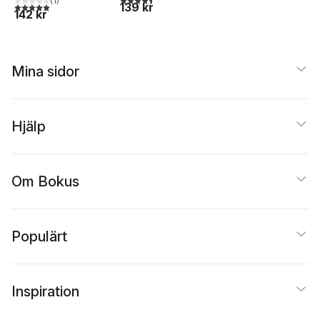
(
1
)
139 kr
5,0
utav 5 stjärnor. Totalt antal röster:
142 kr
Mina sidor
Hjälp
Om Bokus
Populärt
Inspiration