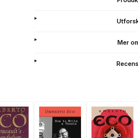
Produk
Utfors
Mer om
Recens