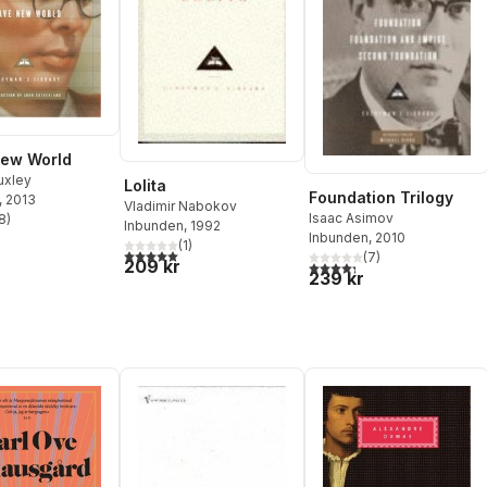
New World
uxley
Lolita
Foundation Trilogy
, 2013
Vladimir Nabokov
Isaac Asimov
8
)
Inbunden
, 1992
stjärnor. Totalt antal röster:
Inbunden
, 2010
(
1
)
5,0
utav 5 stjärnor. Totalt antal röster:
(
7
)
209 kr
4,3
utav 5 stjärnor. Totalt ant
239 kr