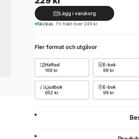
229 kr
Lägg i varukorg
Skickas
.
Fri frakt över 249 kr.
Fler format och utgåvor
Häftad
E-bok
169 kr
99 kr
Ljudbok
E-bok
652 kr
99 kr
Be