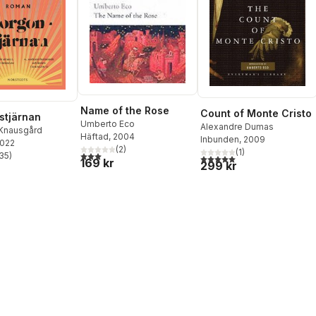
Name of the Rose
Count of Monte Cristo
stjärnan
Umberto Eco
Alexandre Dumas
 Knausgård
Häftad
, 2004
Inbunden
, 2009
2022
(
2
)
(
1
)
3,0
utav 5 stjärnor. Totalt antal röster:
35
)
5,0
utav 5 stjärnor. Totalt ant
stjärnor. Totalt antal röster:
169 kr
299 kr