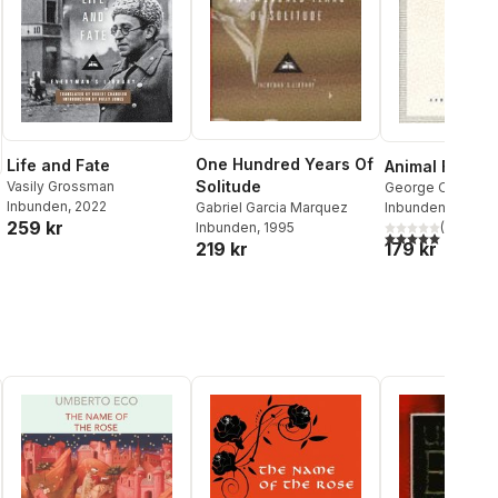
One Hundred Years Of
Life and Fate
Animal Farm
Solitude
Vasily Grossman
George Orwell
Inbunden
, 2022
Inbunden
, 1993
Gabriel Garcia Marquez
259 kr
(
1
)
Inbunden
, 1995
5,0
utav 5 stjärnor.
179 kr
219 kr
al röster: