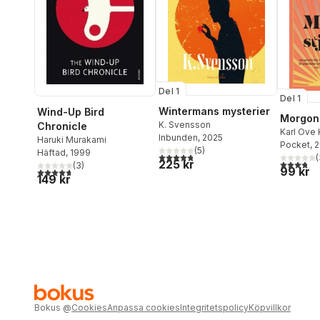
Del 1
Del 1
Wintermans mysterier
Wind-Up Bird
Morgon
K. Svensson
Chronicle
Karl Ove
Inbunden
, 2025
Haruki Murakami
Pocket
, 
(
5
)
Häftad
, 1999
4,8
utav 5 stjärnor. Totalt antal röster:
(
225 kr
3,8
utav 5 
(
3
)
99 kr
4,7
utav 5 stjärnor. Totalt antal röster:
149 kr
Bokus
@
Cookies
Anpassa cookies
Integritetspolicy
Köpvillkor