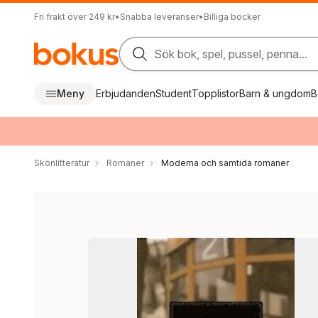
Fri frakt över 249 kr
•
Snabba leveranser
•
Billiga böcker
Sök bok, spel, pussel, penna...
Meny
Erbjudanden
Student
Topplistor
Barn & ungdom
B
Skönlitteratur
Romaner
Moderna och samtida romaner