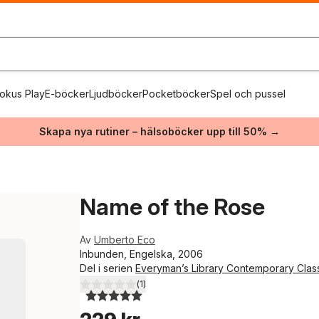
okus Play
E-böcker
Ljudböcker
Pocketböcker
Spel och pussel
Skapa nya rutiner – hälsoböcker upp till 50% →
Name of the Rose
Av
Umberto Eco
Inbunden, Engelska, 2006
Del i serien
Everyman’s Library Contemporary Clas
(
1
)
5,0
utav 5 stjärnor. Totalt antal röster: