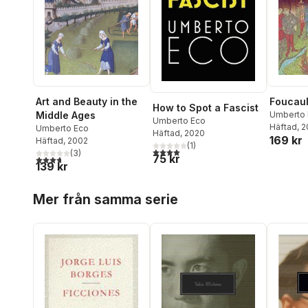
Foucaul
Art and Beauty in the
How to Spot a Fascist
Umberto 
Middle Ages
Umberto Eco
Häftad
, 
Umberto Eco
Häftad
, 2020
169 kr
Häftad
, 2002
(
1
)
4,0
utav 5 stjärnor. Totalt antal röster:
(
3
)
75 kr
3,7
utav 5 stjärnor. Totalt antal röster:
139 kr
Hoppa över listan
Mer från samma serie