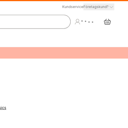
Kundservice
Företagskund?
sics