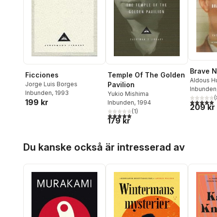
Brave 
Temple Of The Golden
Ficciones
Aldous H
Pavilion
Jorge Luis Borges
Inbunden
Inbunden
, 1993
Yukio Mishima
(
199 kr
5,0
utav 5 
Inbunden
, 1994
209 kr
(
1
)
5,0
utav 5 stjärnor. Totalt antal röster:
179 kr
Hoppa över listan
Du kanske också är intresserad av