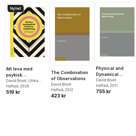
Nyhet
Physical and
Att leva med
The Combination
Dynamical
psykisk
of Observations
Meteorology
David Brunt
funktionsnedsättni
David Brunt
,
Ulrika
David Brunt
Häftad
, 2011
Bejerholm
Häftad
, 2026
,
Urban
ng - Livssituation
Häftad
, 2012
755 kr
519 kr
Markström
,
Lars
och effektiva vård-
423 kr
Hansson
,
Elisabeth
och stödinsatser
Argentzell
,
Sofie
Bäärnhielm
,
Lena
Hedlund
,
Helene
Hillborg
,
Fredrik
Hjärthag
,
Björn
Hofvander
,
Annika
Lexén
,
Amanda Lundvik