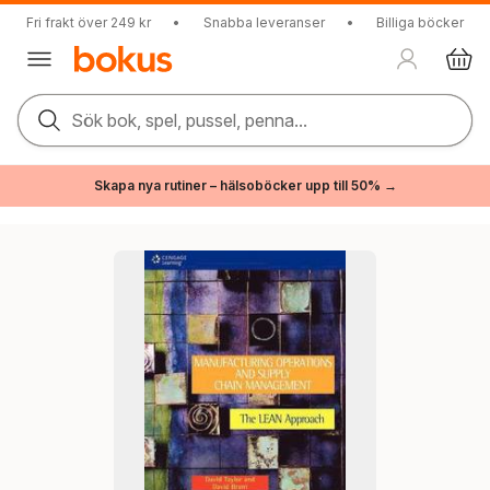
Fri frakt över 249 kr
•
Snabba leveranser
•
Billiga böcker
Sök bok, spel, pussel, penna...
Skapa nya rutiner – hälsoböcker upp till 50% →