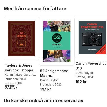
Hoppa över listan
Mer från samma författare
Canon Powershot
Taylors & Jones
G16
Korvbok : stoppa
52 Assignments:
David Taylor
och laga korv med
Kerim Akkoc
,
Gareth
Macro
Häftad
, 2014
Jones
Inbunden
,
Maria Jones
, 2013
,
smaker från hela
Photography
David Taylor
192 kr
Herman Rasmuson
(
18
)
,
världen
Inbunden
, 2022
4,1
utav 5 stjärnor. Totalt antal röster:
280 kr
David Taylor
147 kr
Hoppa över listan
Du kanske också är intresserad av