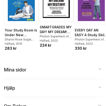
SMARTGRADES MY
Your Study Room Is
EVERY DAY AN
DAY! MY DREAM!
Under New
EASY A Study Skill
MY DESTINY!
Photon Superhero of
Management Study
Sharon Rose Sugar
,
(College Edition
Photon Superhero of
Education
Häftad
, 2023
,
Sharon Rose
Homework Planner
Photon Superhero of
Häftad
, 2010
Education
Häftad
, 2023
,
Sharon Ro
Skills
Paperback)
224 kr
Sugar
and Self-Care
283 kr
330 kr
Education
Sugar
SMARTGRADES
SMARTGRADES
Journal (100
BRAIN POWER
BRAIN POWER
Pages)
REVOLUTION
REVOLUTION
Mina sidor
Hjälp