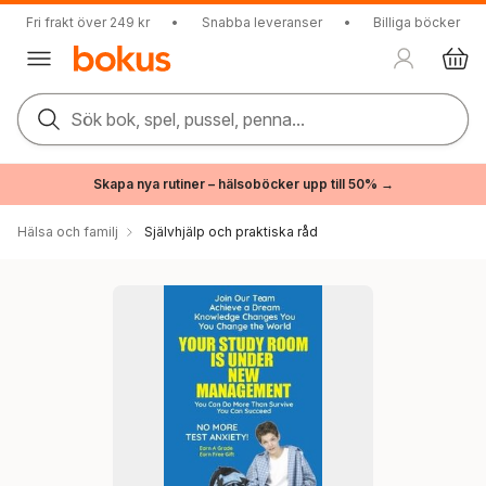
Fri frakt över 249 kr
•
Snabba leveranser
•
Billiga böcker
Sök bok, spel, pussel, penna...
Skapa nya rutiner – hälsoböcker upp till 50% →
Hälsa och familj
Självhjälp och praktiska råd