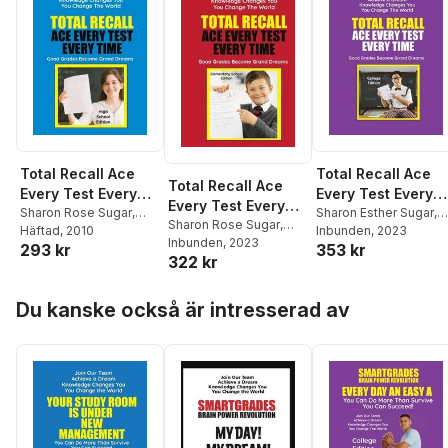
Total Recall Ace
Total Recall Ace
Total Recall Ace
Every Test Every
Every Test Every
Every Test Every
Time Study Skills
Sharon Rose Sugar
,
Time (College
Sharon Esther Sugar
,
Time (Elementary
Sharon Rose Sugar
,
Photon Superhero of
Häftad
, 2010
Sharon Rose Sugar
Inbunden
, 2023
(High School
Edition) Study Skil
Sharon Rose Lampert
Inbunden
, 2023
School Edition)
293 kr
353 kr
Education
Edition Paperback)
SMARTGRADES
322 kr
Study Skills
SMARTGRADES
BRAIN POWER
SMARTGRADES
BRAIN POWER
REVOLUTION
Hoppa över listan
BRAIN POWER
Du kanske också är intresserad av
REVOLUTION
REVOLUTION