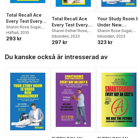
Total Recall Ace
Total Recall Ace
Your Study Room I
Every Test Every
Every Test Every
Under New
Time Study Skills
Sharon Rose Sugar
,
Time (High School
Sharon Esther Rose
,
Management Stud
Sharon Rose Sugar
,
Photon Superhero of
Häftad
, 2010
(High School
Photon Superhero of
Inbunden
, 2023
Photon Superhero of
Inbunden
, 2023
Edition)
Skills
293 kr
Education
Edition Paperback)
297 kr
323 kr
Education
Education
SMARTGRADES
SMARTGRADES
SMARTGRADES
BRAIN POWER
BRAIN POWER
BRAIN POWER
Hoppa över listan
REVOLUTION
REVOLUTION
Du kanske också är intresserad av
REVOLUTION