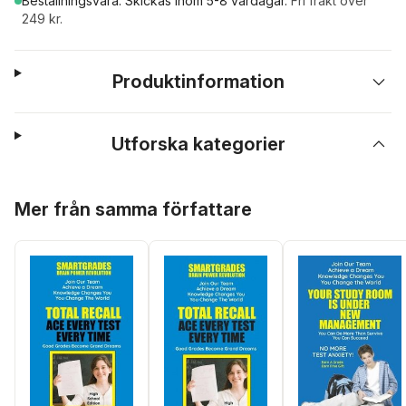
Beställningsvara.
Skickas
inom 5-8 vardagar
.
Fri frakt över
249 kr.
Produktinformation
Utforska kategorier
Hoppa över listan
Mer från samma författare