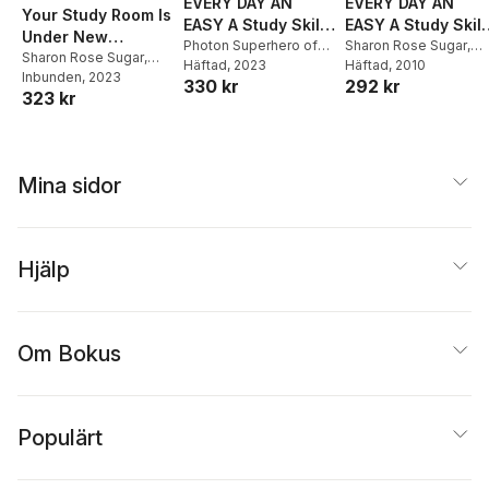
EVERY DAY AN
EVERY DAY AN
Your Study Room Is
EASY A Study Skills
EASY A Study Skill
Under New
(College Edition
Photon Superhero of
(College Edition
Sharon Rose Sugar
,
Management Study
Sharon Rose Sugar
,
Education
Häftad
, 2023
,
Sharon Rose
Photon Superhero of
Häftad
, 2010
Paperback)
Paperback)
Photon Superhero of
Inbunden
, 2023
Skills
330 kr
292 kr
Sugar
Education
SMARTGRADES
SMARTGRADES
323 kr
Education
SMARTGRADES
BRAIN POWER
BRAIN POWER
BRAIN POWER
REVOLUTION
REVOLUTION
REVOLUTION
Mina sidor
Hjälp
Om Bokus
Populärt