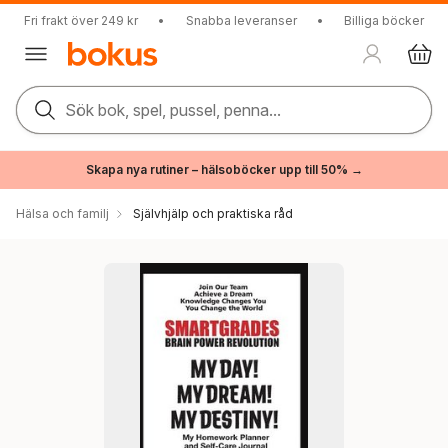
Fri frakt över 249 kr
•
Snabba leveranser
•
Billiga böcker
Sök bok, spel, pussel, penna...
Skapa nya rutiner – hälsoböcker upp till 50% →
Hälsa och familj
Självhjälp och praktiska råd