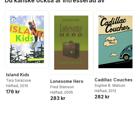
Du kanske också är intresserad av
Island Kids
Cadillac Couches
Tara Saracuse
Lonesome Hero
Sophie B. Watson
Häftad
, 2010
Fred Stenson
Häftad
, 2012
176 kr
Häftad
, 2005
282 kr
283 kr