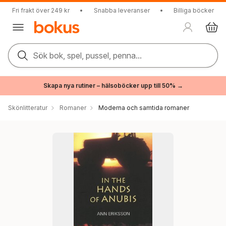
Fri frakt över 249 kr
•
Snabba leveranser
•
Billiga böcker
Sök bok, spel, pussel, penna...
Skapa nya rutiner – hälsoböcker upp till 50% →
Skönlitteratur
Romaner
Moderna och samtida romaner