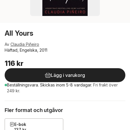
All Yours
Av
Claudia Piñeiro
Häftad, Engelska, 2011
116 kr
Lägg i varukorg
Beställningsvara.
Skickas
inom 5-8 vardagar
.
Fri frakt över
249 kr.
Fler format och utgåvor
E-bok
137 kr