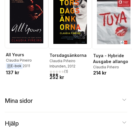
All Yours
Torsdagsänkorna
Tuya - Hybride
Claudia Pineiro
Claudia Piñeiro
Ausgabe allango
E-bok
2011
Inbunden
, 2012
Claudia Piñeiro
(
1
)
137 kr
214 kr
3,0
utav 5 stjärnor. Totalt antal röster:
252 kr
Mina sidor
Hjälp