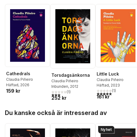
Cathedrals
Little Luck
Torsdagsänkorna
Claudia Piñeiro
Claudia Piñeiro
Claudia Piñeiro
Häftad
, 2026
Häftad
, 2023
Inbunden
, 2012
159 kr
(
1
)
(
1
)
5,0
utav 5 stjärnor. Tota
3,0
utav 5 stjärnor. Totalt antal röster:
161 kr
252 kr
Hoppa över listan
Du kanske också är intresserad av
Nyhet