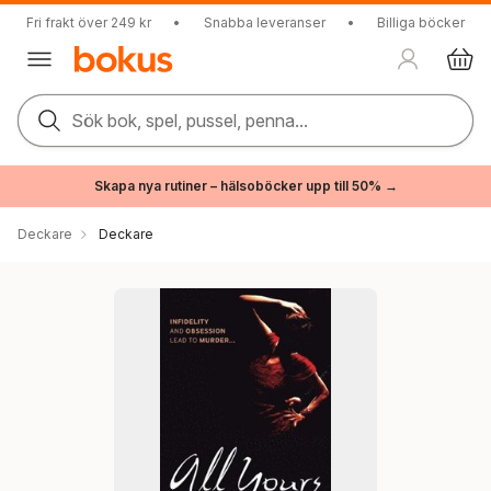
Fri frakt över 249 kr
•
Snabba leveranser
•
Billiga böcker
Sök bok, spel, pussel, penna...
Skapa nya rutiner – hälsoböcker upp till 50% →
Deckare
Deckare