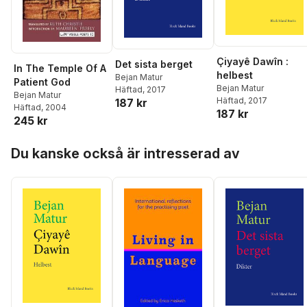
Çiyayê Dawîn :
Det sista berget
In The Temple Of A
helbest
Bejan Matur
Patient God
Bejan Matur
Häftad
, 2017
Bejan Matur
Häftad
, 2017
187 kr
Häftad
, 2004
187 kr
245 kr
Hoppa över listan
Du kanske också är intresserad av