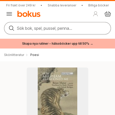
Fri frakt över 249 kr
•
Snabba leveranser
•
Billiga böcker
Sök bok, spel, pussel, penna...
Skapa nya rutiner – hälsoböcker upp till 50% →
Skönlitteratur
Poesi