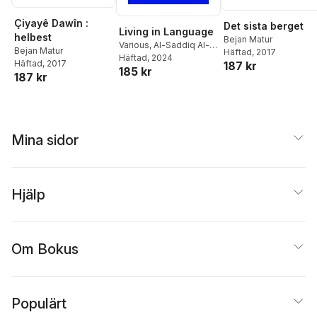
Çiyayê Dawîn :
Det sista berget
Living in Language
helbest
Bejan Matur
Various
,
Al-Saddiq Al-
Bejan Matur
Häftad
, 2017
Raddi
Häftad
,
Diana
, 2024
Häftad
, 2017
187 kr
185 kr
Anphimiadi
,
Diana
187 kr
Bellessi
,
Carla Diacov
,
Azita Ghahreman
,
Legna Rodríguez
Iglesias
,
Karin Karakaşlı
,
Karan Kurose
,
Lee
Mina sidor
Hyemi
,
Bejan Matur
,
Zar
Mose
,
Gabriel
Okoundji
,
Mohan Rana
,
Habib Tengour
,
Victor
Hjälp
Terán
,
Xasan Daahir
Ismaaciil 'Weedhsame'
,
Laura Wittner
,
Yang
Lian
,
Yu Yoyo
,
Asha Lul
Om Bokus
Mohamud Yusuf
,
Érica
Zingano
,
Erica Hesketh
Populärt