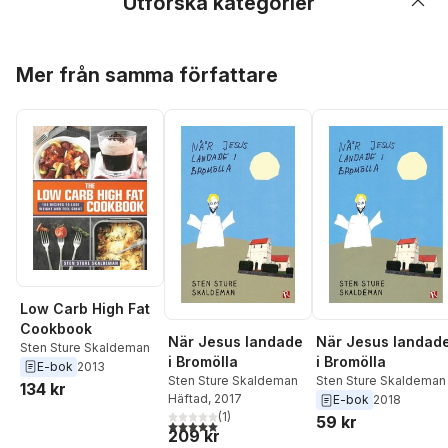
Utforska kategorier
Hoppa över listan
Mer från samma författare
Low Carb High Fat
Cookbook
När Jesus landade
När Jesus landad
Sten Sture Skaldeman
i Bromölla
i Bromölla
E-bok
2013
Sten Sture Skaldeman
Sten Sture Skaldeman
134 kr
Häftad
, 2017
E-bok
2018
(
1
)
59 kr
5,0
utav 5 stjärnor. Totalt antal röster:
209 kr