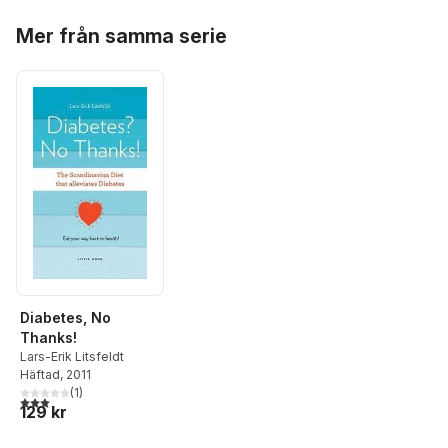
Hoppa över listan
Mer från samma serie
Diabetes, No
Thanks!
Lars-Erik Litsfeldt
Häftad
, 2011
(
1
)
3,0
utav 5 stjärnor. Totalt antal röster:
129 kr
Hoppa över listan