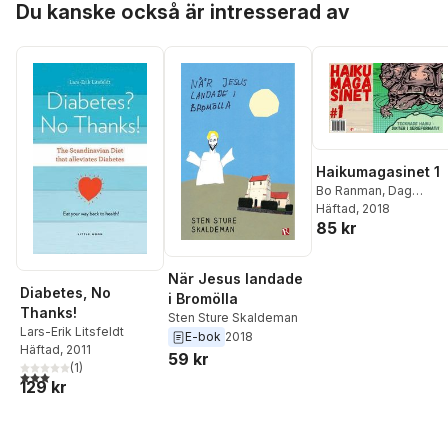
Du kanske också är intresserad av
Haikumagasinet 1
Bo Ranman
,
Dag
Persson
Häftad
, 2018
,
Eva Ermenz
,
85 kr
Majlis Gullin
,
Sten Stur
Skaldeman
,
Birk
Andersson
När Jesus landade
Diabetes, No
i Bromölla
Thanks!
Sten Sture Skaldeman
Lars-Erik Litsfeldt
E-bok
2018
Häftad
, 2011
59 kr
(
1
)
3,0
utav 5 stjärnor. Totalt antal röster:
129 kr