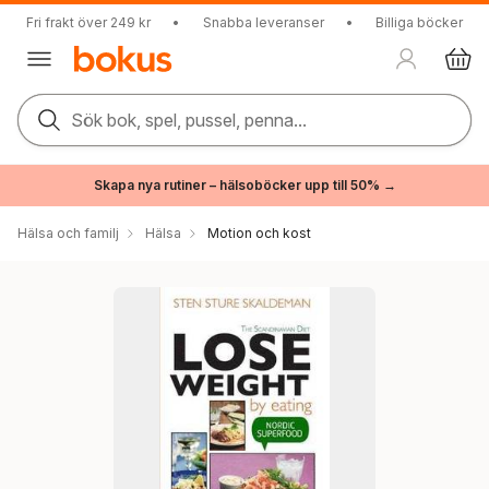
Fri frakt över 249 kr
•
Snabba leveranser
•
Billiga böcker
Sök bok, spel, pussel, penna...
Skapa nya rutiner – hälsoböcker upp till 50% →
Hälsa och familj
Hälsa
Motion och kost