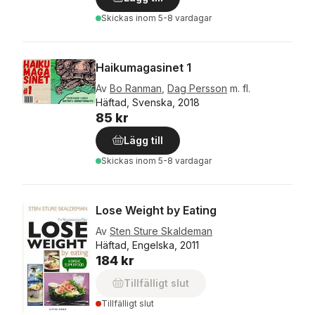
Skickas
inom 5-8 vardagar
Haikumagasinet 1
Av
Bo Ranman
,
Dag Persson
m. fl.
Häftad, Svenska, 2018
85 kr
Lägg till
Skickas
inom 5-8 vardagar
Lose Weight by Eating
Av
Sten Sture Skaldeman
Häftad, Engelska, 2011
184 kr
Tillfälligt slut
Tillfälligt slut