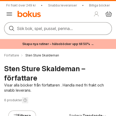
Fri frakt över 249 kr
•
Snabba leveranser
•
Billiga böcker
Sök bok, spel, pussel, penna...
Skapa nya rutiner – hälsoböcker upp till 50% →
Författare
Sten Sture Skaldeman
Sten Sture Skaldeman –
författare
Visar alla böcker från författaren . Handla med fri frakt och
snabb leverans.
6
produkter
Filtrera
Sortera:
Trendande