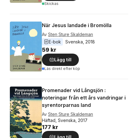
Skickas
När Jesus landade i Bromölla
Av
Sten Sture Skaldeman
E-bok
Svenska
, 
2018
59 kr
Lägg till
Läs direkt efter köp
Promenader vid Långsjön :
noteringar från ett års vandringar i
syrentorparnas land
Av
Sten Sture Skaldeman
Häftad, Svenska, 2017
177 kr
Lägg till