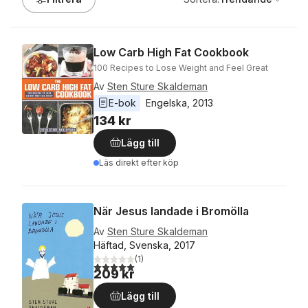
Low Carb High Fat Cookbook
100 Recipes to Lose Weight and Feel Great
Av
Sten Sture Skaldeman
E-bok
Engelska
, 
2013
134 kr
Lägg till
Läs direkt efter köp
När Jesus landade i Bromölla
Av
Sten Sture Skaldeman
Häftad, Svenska, 2017
(
1
)
5,0
utav 5 stjärnor. Totalt antal röster:
209 kr
Lägg till