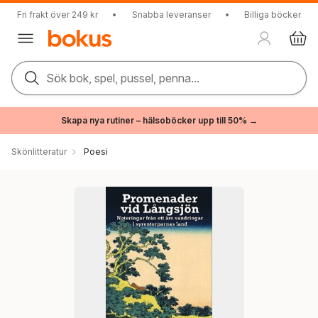
Fri frakt över 249 kr
•
Snabba leveranser
•
Billiga böcker
Sök bok, spel, pussel, penna...
Skapa nya rutiner – hälsoböcker upp till 50% →
Skönlitteratur
Poesi