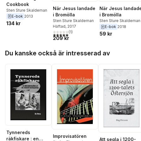
Cookbook
När Jesus landade
När Jesus landad
Sten Sture Skaldeman
i Bromölla
i Bromölla
E-bok
2013
Sten Sture Skaldeman
Sten Sture Skaldeman
134 kr
Häftad
, 2017
E-bok
2018
(
1
)
59 kr
5,0
utav 5 stjärnor. Totalt antal röster:
209 kr
Hoppa över listan
Du kanske också är intresserad av
Tynnereds
Improvisatören
räkfiskare : en
Att segla i 1200-