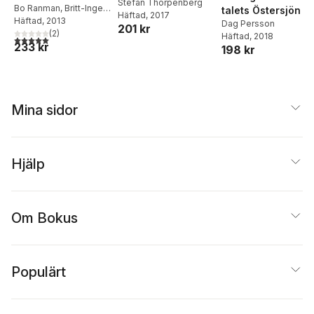
Stefan Thorpenberg
dokumentation av
Bo Ranman
,
Britt-Inger
talets Östersjön
Häftad
, 2017
Martinsson
Häftad
, 2013
,
Torsten
ett svunnet
Dag Persson
201 kr
Hermansson
(
2
)
näringsfång
Häftad
, 2018
5,0
utav 5 stjärnor. Totalt antal röster:
233 kr
198 kr
Mina sidor
Hjälp
Om Bokus
Populärt