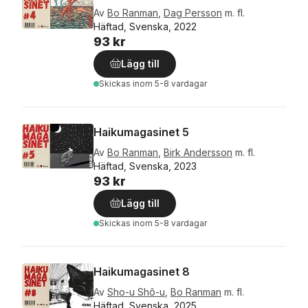
Av
Bo Ranman
,
Dag Persson
m. fl.
Häftad, Svenska, 2022
93 kr
Lägg till
Skickas
inom 5-8 vardagar
Haikumagasinet 5
Av
Bo Ranman
,
Birk Andersson
m. fl.
Häftad, Svenska, 2023
93 kr
Lägg till
Skickas
inom 5-8 vardagar
Haikumagasinet 8
Av
Sho-u Shô-u
,
Bo Ranman
m. fl.
Häftad, Svenska, 2025