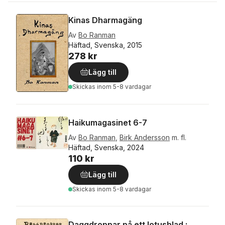
Kinas Dharmagäng
Av
Bo Ranman
Häftad, Svenska, 2015
278 kr
Lägg till
Skickas
inom 5-8 vardagar
Haikumagasinet 6-7
Av
Bo Ranman
,
Birk Andersson
m. fl.
Häftad, Svenska, 2024
110 kr
Lägg till
Skickas
inom 5-8 vardagar
Daggdroppar på ett lotusblad :