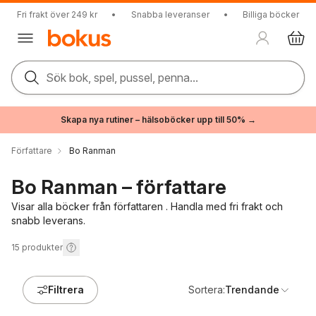
Fri frakt över 249 kr
•
Snabba leveranser
•
Billiga böcker
Sök bok, spel, pussel, penna...
Skapa nya rutiner – hälsoböcker upp till 50% →
Författare
Bo Ranman
Bo Ranman – författare
Visar alla böcker från författaren . Handla med fri frakt och
snabb leverans.
15
produkter
Filtrera
Sortera:
Trendande