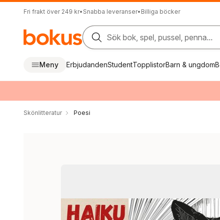
Fri frakt över 249 kr
•
Snabba leveranser
•
Billiga böcker
Sök bok, spel, pussel, penna...
Meny
Erbjudanden
Student
Topplistor
Barn & ungdom
B
Skönlitteratur
Poesi