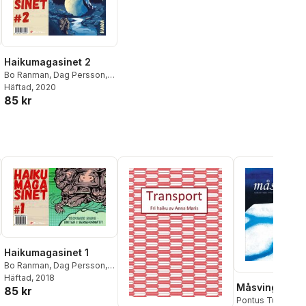
Haikumagasinet 2
Bo Ranman
,
Dag Persson
,
Fukuda Chiyo-ni
Häftad
, 2020
,
Yosa
85 kr
Buson
,
Eleonore
Christoffersen Ryndal
,
Kobayashi Issa
,
Kito
,
Per
Lunque
,
Anna Maris
,
Masaoka Shiki
,
Pontus
Tunander
Haikumagasinet 1
Bo Ranman
,
Dag Persson
,
Eva Ermenz
Häftad
, 2018
,
Majlis Gullin
,
Måsvinge
85 kr
Sten Sture Skaldeman
,
Birk
Pontus Tunander
Andersson