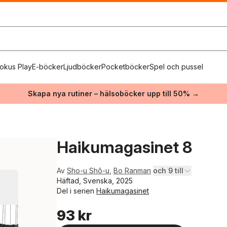
okus Play
E-böcker
Ljudböcker
Pocketböcker
Spel och pussel
Skapa nya rutiner – hälsoböcker upp till 50% →
Haikumagasinet 8
Av
Sho-u Shô-u
,
Bo Ranman
och 9 till
Häftad, Svenska, 2025
Del i serien
Haikumagasinet
93 kr