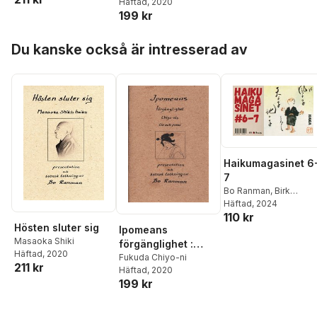
Häftad
, 2020
poesi
199 kr
Hoppa över listan
Du kanske också är intresserad av
Haikumagasinet 6
7
Bo Ranman
,
Birk
Andersson
Häftad
, 2024
,
Matsuo
110 kr
Basho
,
Bengt O
Hösten sluter sig
Björklund
,
Yosa Buson
Ipomeans
Masaoka Shiki
Fukuda Chiyo-ni
,
förgänglighet :
Häftad
, 2020
Michael Economou
,
Er
Chiyo-nis liv och
Fukuda Chiyo-ni
211 kr
Fylkeson
,
Kobayashi
Häftad
, 2020
poesi
Issa
,
Hajime Kawakimi
199 kr
Jack Kerouac
,
Christer
Nilsson
,
Otomo No