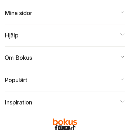
Oemaru
,
Kerstin Park
,
Dag Persson
,
Beatriz
Quevedo de Hansen
,
Mina sidor
Håkan Sandell
,
Masaoka Shiki
,
Nagai
Tatsuo
,
Yasuhara
Teishitsu
,
Teresa
Hjälp
Wennberg
Om Bokus
Populärt
Inspiration