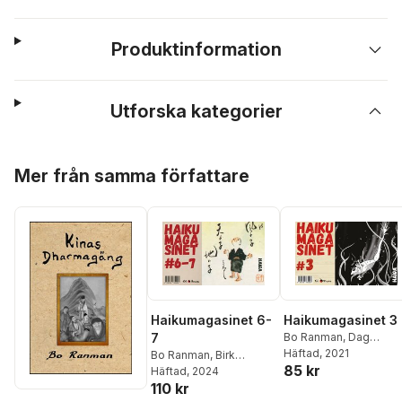
Produktinformation
Utforska kategorier
Hoppa över listan
Mer från samma författare
Haikumagasinet 6-
Haikumagasinet 3
7
Bo Ranman
,
Dag
Persson
Häftad
, 2021
,
Fukuda
Bo Ranman
,
Birk
85 kr
Chiyo-ni
,
Matsuo
Andersson
Häftad
, 2024
,
Matsuo
Basho
,
Ola Lindberg
,
110 kr
Basho
,
Bengt O
Anna Maris
,
Arakida