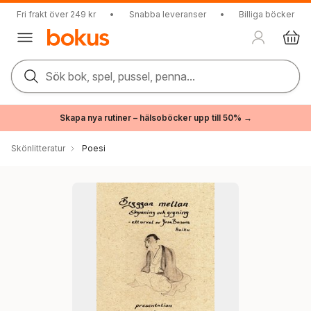
Fri frakt över 249 kr
•
Snabba leveranser
•
Billiga böcker
Sök bok, spel, pussel, penna...
Skapa nya rutiner – hälsoböcker upp till 50% →
Skönlitteratur
Poesi