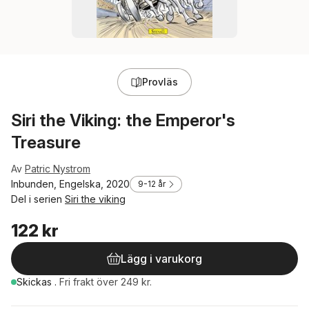
Provläs
Siri the Viking: the Emperor's
Treasure
Av
Patric Nystrom
Inbunden, Engelska, 2020
9-12 år
Del i serien
Siri the viking
122 kr
Lägg i varukorg
Skickas
.
Fri frakt över 249 kr.