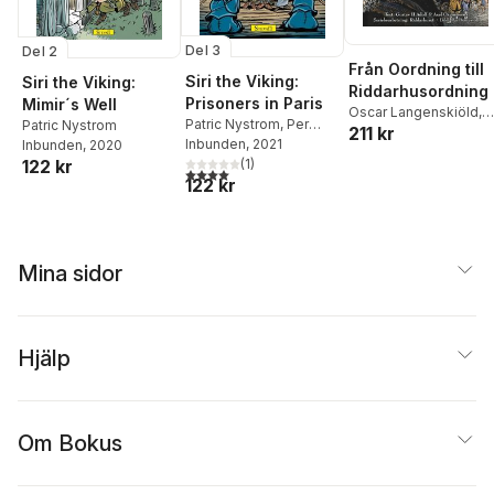
Del 3
Del 2
Från Oordning till
Siri the Viking:
Siri the Viking:
Riddarhusordning
Prisoners in Paris
Mimir´s Well
Oscar Langenskiöld
,
Patric Nystrom
,
Per
Patric Nystrom
211 kr
Louise Ribbing
Demervall
Inbunden
, 2021
,
Joseph A
Inbunden
, 2020
Davis
(
1
)
122 kr
4,0
utav 5 stjärnor. Totalt antal röster:
122 kr
Mina sidor
Hjälp
Om Bokus