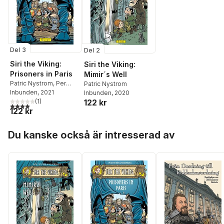
Del 3
Del 2
Siri the Viking:
Siri the Viking:
Prisoners in Paris
Mimir´s Well
Patric Nystrom
,
Per
Patric Nystrom
Demervall
Inbunden
, 2021
,
Joseph A
Inbunden
, 2020
Davis
(
1
)
122 kr
4,0
utav 5 stjärnor. Totalt antal röster:
122 kr
Hoppa över listan
Du kanske också är intresserad av