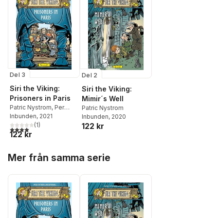
Del 3
Del 2
Siri the Viking:
Siri the Viking:
Prisoners in Paris
Mimir´s Well
Patric Nystrom
,
Per
Patric Nystrom
Demervall
Inbunden
, 2021
,
Joseph A
Inbunden
, 2020
Davis
(
1
)
122 kr
4,0
utav 5 stjärnor. Totalt antal röster:
122 kr
Hoppa över listan
Mer från samma serie