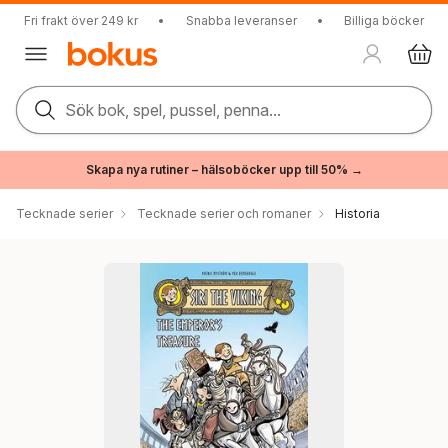
Fri frakt över 249 kr
•
Snabba leveranser
•
Billiga böcker
Sök bok, spel, pussel, penna...
Skapa nya rutiner – hälsoböcker upp till 50% →
Tecknade serier
Tecknade serier och romaner
Historia