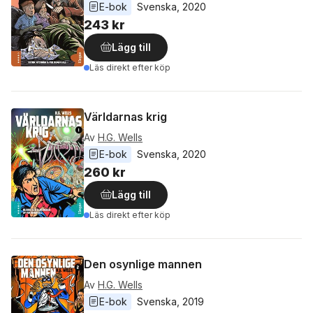
E-bok
Svenska
, 
2020
243 kr
Lägg till
Läs direkt efter köp
Världarnas krig
Av
H.G. Wells
E-bok
Svenska
, 
2020
260 kr
Lägg till
Läs direkt efter köp
Den osynlige mannen
Av
H.G. Wells
E-bok
Svenska
, 
2019