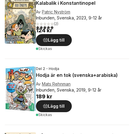
Kalabalik i Konstantinopel
Av
Patric Nyström
Inbunden, Svenska, 2023, 9-12 år
(
2
)
5,0
utav 5 stjärnor. Totalt antal röster:
124 kr
Lägg till
Skickas
Del 2 - Hodja
Hodja är en tok (svenska+arabiska)
Av
Mats Rehnman
Inbunden, Svenska, 2019, 9-12 år
189 kr
Lägg till
Skickas