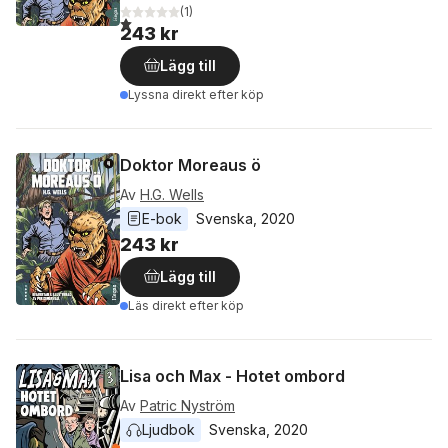
(
1
)
1,0
utav 5 stjärnor. Totalt antal röster:
243 kr
Lägg till
Lyssna direkt efter köp
Doktor Moreaus ö
Av
H.G. Wells
E-bok
Svenska
, 
2020
243 kr
Lägg till
Läs direkt efter köp
Lisa och Max - Hotet ombord
Av
Patric Nyström
Ljudbok
Svenska
, 
2020