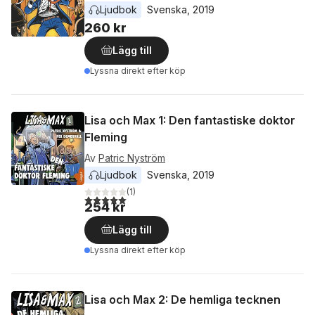
Ljudbok
Svenska
, 
2019
260 kr
Lägg till
Lyssna direkt efter köp
Lisa och Max 1: Den fantastiske doktor
Fleming
Av
Patric Nyström
Ljudbok
Svenska
, 
2019
(
1
)
5,0
utav 5 stjärnor. Totalt antal röster:
254 kr
Lägg till
Lyssna direkt efter köp
Lisa och Max 2: De hemliga tecknen