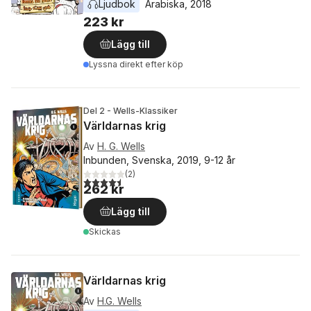
Ljudbok
Arabiska
, 
2018
223 kr
Lägg till
Lyssna direkt efter köp
Del 2 - Wells-Klassiker
Världarnas krig
Av
H. G. Wells
Inbunden, Svenska, 2019, 9-12 år
(
2
)
4,5
utav 5 stjärnor. Totalt antal röster:
262 kr
Lägg till
Skickas
Världarnas krig
Av
H.G. Wells