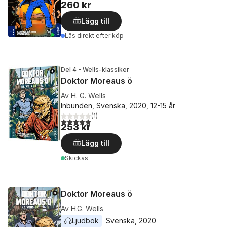
260 kr
Lägg till
Läs direkt efter köp
Del 4 - Wells-klassiker
Doktor Moreaus ö
Av
H. G. Wells
Inbunden, Svenska, 2020, 12-15 år
(
1
)
5,0
utav 5 stjärnor. Totalt antal röster:
253 kr
Lägg till
Skickas
Doktor Moreaus ö
Av
H.G. Wells
Ljudbok
Svenska
, 
2020