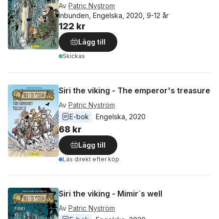
Av
Patric Nystrom
Inbunden, Engelska, 2020, 9-12 år
122 kr
Lägg till
Skickas
Siri the viking - The emperor's treasure
Av
Patric Nyström
E-bok
Engelska
, 
2020
68 kr
Lägg till
Läs direkt efter köp
Siri the viking - Mimir´s well
Av
Patric Nyström