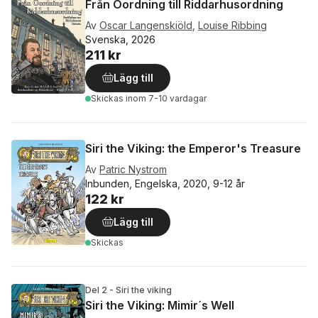
Från Oordning till Riddarhusordning
Av
Oscar Langenskiöld
,
Louise Ribbing
Svenska, 2026
211 kr
Lägg till
Skickas
inom 7-10 vardagar
Siri the Viking: the Emperor's Treasure
Av
Patric Nystrom
Inbunden, Engelska, 2020, 9-12 år
122 kr
Lägg till
Skickas
Del 2 - Siri the viking
Siri the Viking: Mimir´s Well