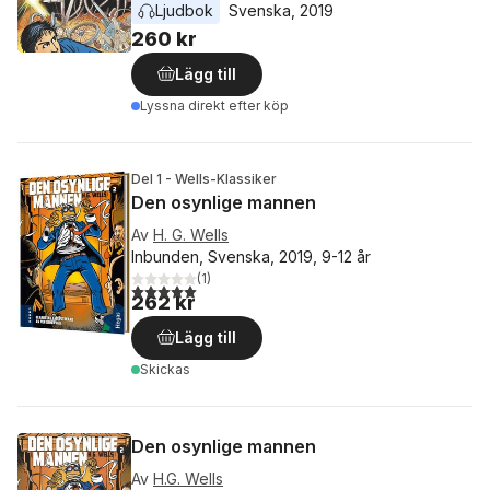
Ljudbok
Svenska
, 
2019
260 kr
Lägg till
Lyssna direkt efter köp
Del 1 - Wells-Klassiker
Den osynlige mannen
Av
H. G. Wells
Inbunden, Svenska, 2019, 9-12 år
(
1
)
5,0
utav 5 stjärnor. Totalt antal röster:
262 kr
Lägg till
Skickas
Den osynlige mannen
Av
H.G. Wells