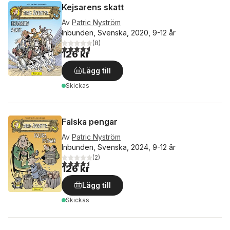
Kejsarens skatt
Av
Patric Nyström
Inbunden, Svenska, 2020, 9-12 år
(
8
)
4,6
utav 5 stjärnor. Totalt antal röster:
126 kr
Lägg till
Skickas
Falska pengar
Av
Patric Nyström
Inbunden, Svenska, 2024, 9-12 år
(
2
)
4,5
utav 5 stjärnor. Totalt antal röster:
126 kr
Lägg till
Skickas