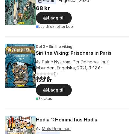
E-bok
Engelska
, 
2020
68 kr
Lägg till
Läs direkt efter köp
Del 3 - Siri the viking
Siri the Viking: Prisoners in Paris
Av
Patric Nystrom
,
Per Demervall
m. fl.
Inbunden, Engelska, 2021, 9-12 år
(
1
)
4,0
utav 5 stjärnor. Totalt antal röster:
122 kr
Lägg till
Skickas
Hodja 1: Hemma hos Hodja
Av
Mats Rehnman