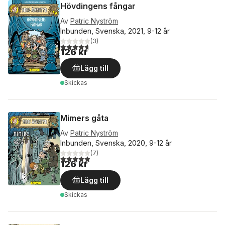
Hövdingens fångar
Av
Patric Nyström
Inbunden, Svenska, 2021, 9-12 år
(
3
)
4,7
utav 5 stjärnor. Totalt antal röster:
126 kr
Lägg till
Skickas
Mimers gåta
Av
Patric Nyström
Inbunden, Svenska, 2020, 9-12 år
(
7
)
4,9
utav 5 stjärnor. Totalt antal röster:
126 kr
Lägg till
Skickas