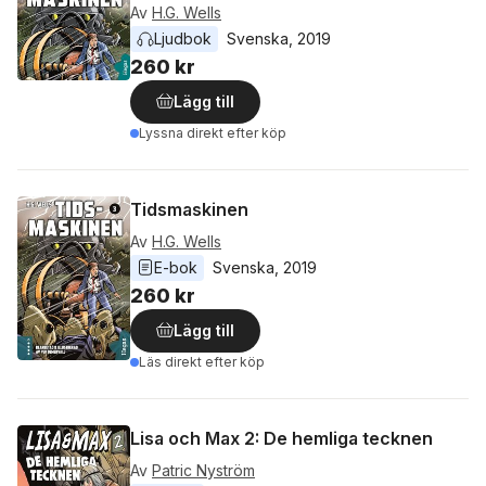
Av
H.G. Wells
Ljudbok
Svenska
, 
2019
260 kr
Lägg till
Lyssna direkt efter köp
Tidsmaskinen
Av
H.G. Wells
E-bok
Svenska
, 
2019
260 kr
Lägg till
Läs direkt efter köp
Lisa och Max 2: De hemliga tecknen
Av
Patric Nyström