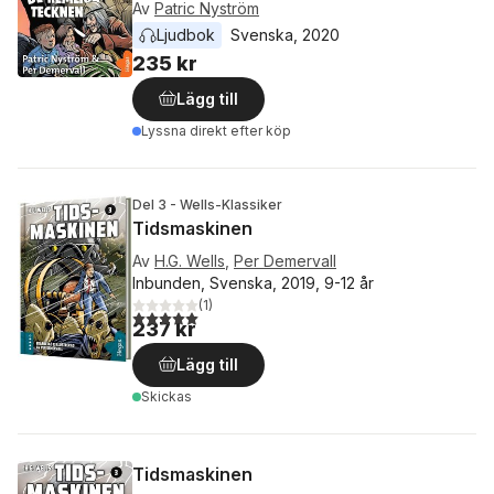
Av
Patric Nyström
Ljudbok
Svenska
, 
2020
235 kr
Lägg till
Lyssna direkt efter köp
Del 3 - Wells-Klassiker
Tidsmaskinen
Av
H.G. Wells
,
Per Demervall
Inbunden, Svenska, 2019, 9-12 år
(
1
)
5,0
utav 5 stjärnor. Totalt antal röster:
237 kr
Lägg till
Skickas
Tidsmaskinen