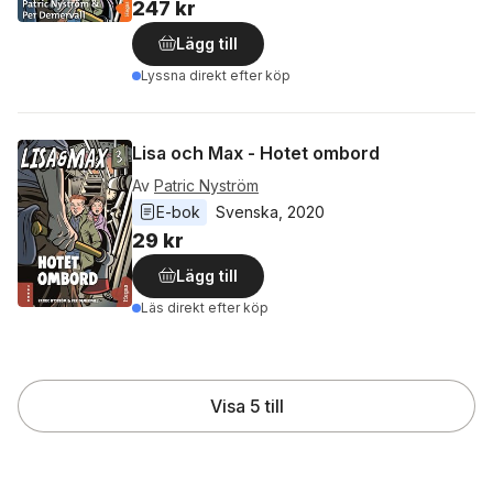
247 kr
Lägg till
Lyssna direkt efter köp
Lisa och Max - Hotet ombord
Av
Patric Nyström
E-bok
Svenska
, 
2020
29 kr
Lägg till
Läs direkt efter köp
Visa 5 till