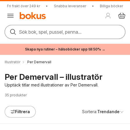
Fri frakt över 249 kr
•
Snabba leveranser
•
Billiga böcker
Sök bok, spel, pussel, penna...
Skapa nya rutiner – hälsoböcker upp till 50% →
Illustratör
Per Demervall
Per Demervall – illustratör
Upptäck titlar med illustrationer av Per Demervall.
35
produkter
Filtrera
Sortera:
Trendande