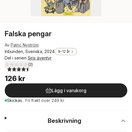
Falska pengar
Av
Patric Nyström
Inbunden, Svenska, 2024
9-12 år
Del i serien
Siris äventyr
(
2
)
4,5
utav 5 stjärnor. Totalt antal röster:
126 kr
Lägg i varukorg
Skickas
.
Fri frakt över 249 kr.
Beskrivning