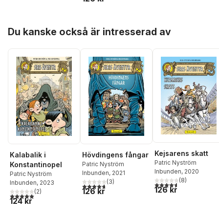
Hoppa över listan
Du kanske också är intresserad av
Kejsarens skatt
Kalabalik i
Hövdingens fångar
Patric Nyström
Konstantinopel
Patric Nyström
Inbunden
, 2020
Inbunden
, 2021
Patric Nyström
(
8
)
(
3
)
Inbunden
, 2023
4,6
utav 5 stjärnor. Tota
4,7
utav 5 stjärnor. Totalt antal röster:
126 kr
126 kr
(
2
)
5,0
utav 5 stjärnor. Totalt antal röster:
124 kr