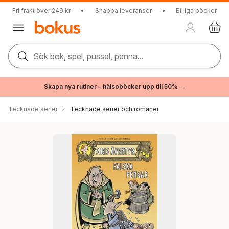
Fri frakt över 249 kr
•
Snabba leveranser
•
Billiga böcker
Sök bok, spel, pussel, penna...
Skapa nya rutiner – hälsoböcker upp till 50% →
Tecknade serier
Tecknade serier och romaner