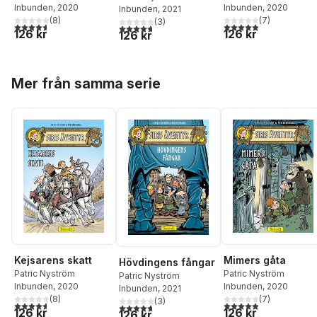
Inbunden
, 2020
Inbunden
, 2020
Inbunden
, 2021
(
8
)
(
7
)
(
3
)
4,6
utav 5 stjärnor. Totalt antal röster:
4,9
utav 5 stjärnor. Tota
4,7
utav 5 stjärnor. Totalt antal röster:
126 kr
126 kr
126 kr
Hoppa över listan
Mer från samma serie
Kejsarens skatt
Mimers gåta
Hövdingens fångar
Patric Nyström
Patric Nyström
Patric Nyström
Inbunden
, 2020
Inbunden
, 2020
Inbunden
, 2021
(
8
)
(
7
)
(
3
)
4,6
utav 5 stjärnor. Totalt antal röster:
4,9
utav 5 stjärnor. Tota
4,7
utav 5 stjärnor. Totalt antal röster:
126 kr
126 kr
126 kr