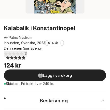
Kalabalik i Konstantinopel
Av
Patric Nyström
Inbunden, Svenska, 2023
9-12 år
Del i serien
Siris äventyr
(
2
)
5,0
utav 5 stjärnor. Totalt antal röster:
124 kr
Lägg i varukorg
Skickas
.
Fri frakt över 249 kr.
Beskrivning