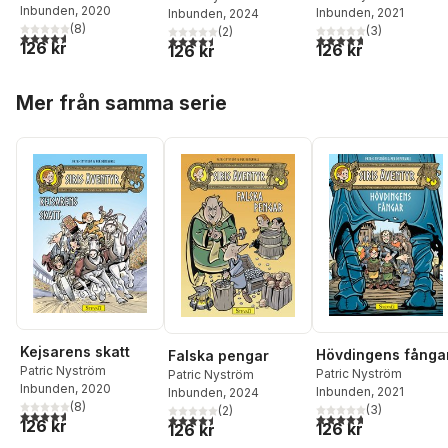
Inbunden
, 2020
Inbunden
, 2021
Inbunden
, 2024
(
8
)
(
3
)
(
2
)
4,6
utav 5 stjärnor. Totalt antal röster:
4,7
utav 5 stjärnor. Tota
4,5
utav 5 stjärnor. Totalt antal röster:
126 kr
126 kr
126 kr
Hoppa över listan
Mer från samma serie
Kejsarens skatt
Hövdingens fånga
Falska pengar
Patric Nyström
Patric Nyström
Patric Nyström
Inbunden
, 2020
Inbunden
, 2021
Inbunden
, 2024
(
8
)
(
3
)
(
2
)
4,6
utav 5 stjärnor. Totalt antal röster:
4,7
utav 5 stjärnor. Tota
4,5
utav 5 stjärnor. Totalt antal röster:
126 kr
126 kr
126 kr