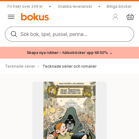
Fri frakt över 249 kr
•
Snabba leveranser
•
Billiga böcker
Sök bok, spel, pussel, penna...
Skapa nya rutiner – hälsoböcker upp till 50% →
Tecknade serier
Tecknade serier och romaner