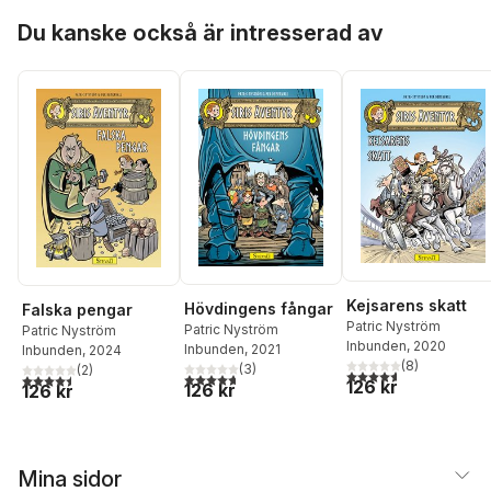
Hoppa över listan
Du kanske också är intresserad av
Kejsarens skatt
Hövdingens fångar
Falska pengar
Patric Nyström
Patric Nyström
Patric Nyström
Inbunden
, 2020
Inbunden
, 2021
Inbunden
, 2024
(
8
)
(
3
)
(
2
)
4,6
utav 5 stjärnor. Tota
4,7
utav 5 stjärnor. Totalt antal röster:
4,5
utav 5 stjärnor. Totalt antal röster:
126 kr
126 kr
126 kr
Mina sidor