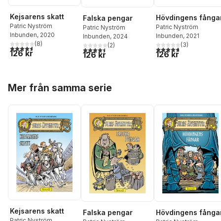
Kejsarens skatt
Hövdingens fånga
Falska pengar
Patric Nyström
Patric Nyström
Patric Nyström
Inbunden
, 2020
Inbunden
, 2021
Inbunden
, 2024
(
8
)
(
3
)
(
2
)
4,6
utav 5 stjärnor. Totalt antal röster:
4,7
utav 5 stjärnor. Tota
4,5
utav 5 stjärnor. Totalt antal röster:
126 kr
126 kr
126 kr
Hoppa över listan
Mer från samma serie
Kejsarens skatt
Hövdingens fånga
Falska pengar
Patric Nyström