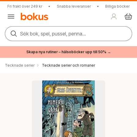
Fri frakt över 249 kr
•
Snabba leveranser
•
Billiga böcker
Sök bok, spel, pussel, penna...
Skapa nya rutiner – hälsoböcker upp till 50% →
Tecknade serier
Tecknade serier och romaner