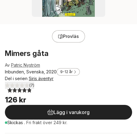
Provläs
Mimers gåta
Av
Patric Nyström
Inbunden, Svenska, 2020
9-12 år
Del i serien
Siris äventyr
(
7
)
4,9
utav 5 stjärnor. Totalt antal röster:
126 kr
Lägg i varukorg
Skickas
.
Fri frakt över 249 kr.