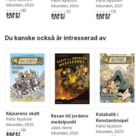
Patric Nyström
Patric Nyström
Inbunden
, 2020
Inbunden
, 2021
Inbunden
, 2024
(
8
)
(
3
)
(
2
)
4,6
utav 5 stjärnor. Totalt antal röster:
4,7
utav 5 stjärnor. Tota
4,5
utav 5 stjärnor. Totalt antal röster:
126 kr
126 kr
126 kr
Hoppa över listan
Du kanske också är intresserad av
Kejsarens skatt
Kalabalik i
Resan till jordens
Patric Nyström
Konstantinopel
medelpunkt
Inbunden
, 2020
Patric Nyström
Jules Verne
(
8
)
Inbunden
, 2023
4,6
utav 5 stjärnor. Totalt antal röster:
Inbunden
, 2022