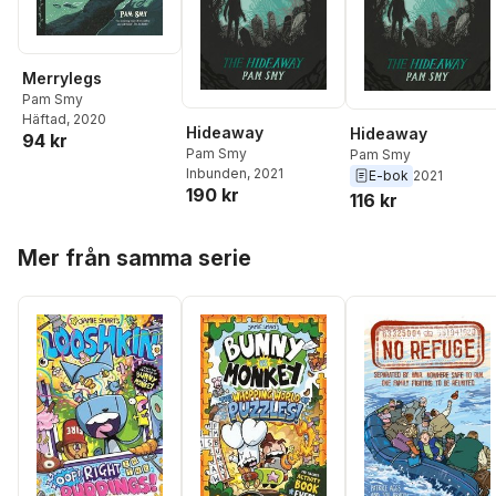
Merrylegs
Pam Smy
Häftad
, 2020
Hideaway
Hideaway
94 kr
Pam Smy
Pam Smy
Inbunden
, 2021
E-bok
2021
190 kr
116 kr
Hoppa över listan
Mer från samma serie