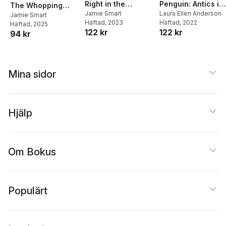
Right in the
Penguin: Antics in
The Whopping
Puddings! (a
Jamie Smart
Antarctica
Laura Ellen Anderson
World of Puzzles (a
Jamie Smart
Häftad
, 2023
Häftad
, 2022
Phoenix Comic
Häftad
, 2025
Phoenix Comic
122 kr
122 kr
94 kr
Book, from the
Book, from the
multi-million-
multi-million-
selling creative
selling creative
genius Jamie
genius Jamie
Mina sidor
Smart)
Smart)
Hjälp
Om Bokus
Populärt