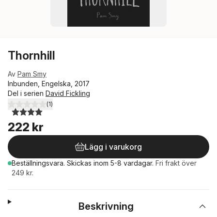
Thornhill
Av
Pam Smy
Inbunden, Engelska, 2017
Del i serien
David Fickling
(
1
)
4,0
utav 5 stjärnor. Totalt antal röster:
222 kr
Lägg i varukorg
Beställningsvara.
Skickas
inom 5-8 vardagar
.
Fri frakt över
249 kr.
Beskrivning