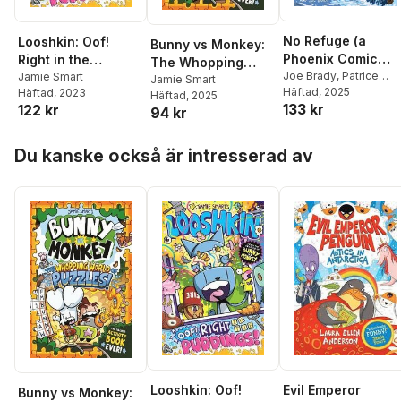
No Refuge (a
Looshkin: Oof!
Bunny vs Monkey:
Phoenix Comic
Right in the
The Whopping
Book, and eagerly
Joe Brady
,
Patrice
Puddings! (a
Jamie Smart
World of Puzzles (a
Jamie Smart
Aggs
Häftad
, 2025
Häftad
, 2023
awaited follow-up
Phoenix Comic
Häftad
, 2025
Phoenix Comic
133 kr
122 kr
94 kr
to No Country)
Book, from the
Book, from the
multi-million-
multi-million-
Hoppa över listan
selling creative
selling creative
Du kanske också är intresserad av
genius Jamie
genius Jamie
Smart)
Smart)
Looshkin: Oof!
Evil Emperor
Bunny vs Monkey: