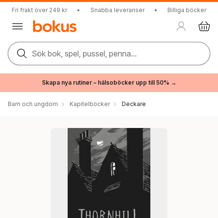
Fri frakt över 249 kr
•
Snabba leveranser
•
Billiga böcker
Sök bok, spel, pussel, penna...
Skapa nya rutiner – hälsoböcker upp till 50% →
Barn och ungdom
Kapitelböcker
Deckare