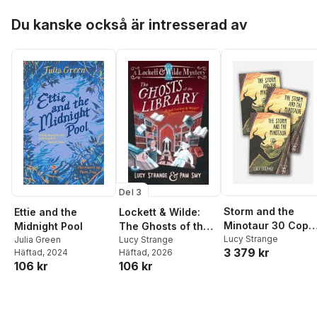
Hoppa över listan
Du kanske också är intresserad av
Del 3
Storm and the
Lockett & Wilde:
Ettie and the
Minotaur 30 Copy
The Ghosts of the
Midnight Pool
Class Set
Lucy Strange
Library
Lucy Strange
Julia Green
3 379 kr
Häftad
, 2026
Häftad
, 2024
106 kr
106 kr