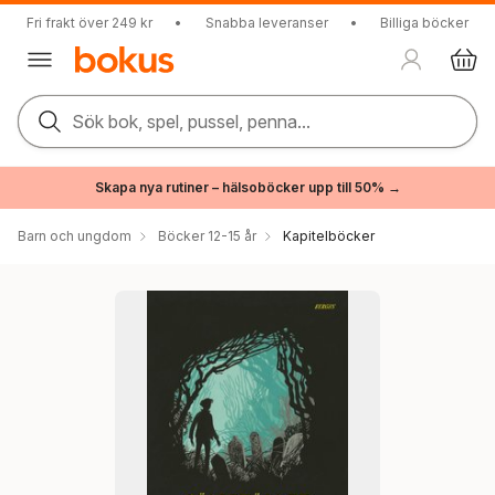
Fri frakt över 249 kr
•
Snabba leveranser
•
Billiga böcker
Sök bok, spel, pussel, penna...
Skapa nya rutiner – hälsoböcker upp till 50% →
Barn och ungdom
Böcker 12-15 år
Kapitelböcker