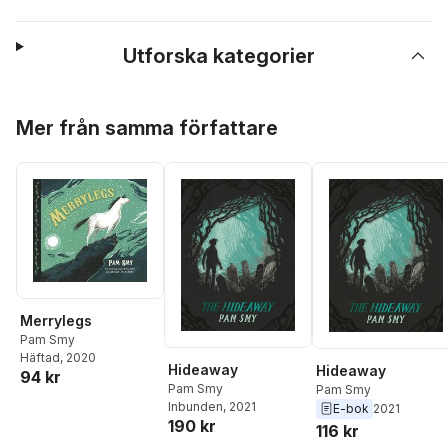
Utforska kategorier
Hoppa över listan
Mer från samma författare
Merrylegs
Pam Smy
Häftad
, 2020
Hideaway
Hideaway
94 kr
Pam Smy
Pam Smy
Inbunden
, 2021
E-bok
2021
190 kr
116 kr