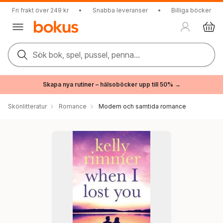
Fri frakt över 249 kr
•
Snabba leveranser
•
Billiga böcker
Sök bok, spel, pussel, penna...
Skapa nya rutiner – hälsoböcker upp till 50% →
Skönlitteratur
Romance
Modern och samtida romance