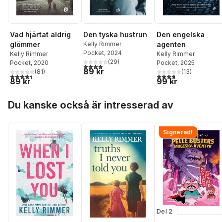
Vad hjärtat aldrig
Den tyska hustrun
Den engelska
glömmer
Kelly Rimmer
agenten
Pocket
, 2024
Kelly Rimmer
Kelly Rimmer
(
29
)
Pocket
, 2020
Pocket
, 2025
3,9
utav 5 stjärnor. Totalt antal röster:
89 kr
(
81
)
(
13
)
4,5
utav 5 stjärnor. Totalt antal röster:
3,7
utav 5 stjärnor. Tota
89 kr
99 kr
Hoppa över listan
Du kanske också är intresserad av
Signerad!
Del 2