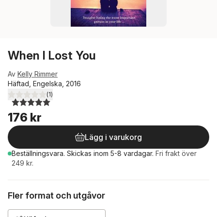
When I Lost You
Av
Kelly Rimmer
Häftad, Engelska, 2016
(
1
)
5,0
utav 5 stjärnor. Totalt antal röster:
176 kr
Lägg i varukorg
Beställningsvara.
Skickas
inom 5-8 vardagar
.
Fri frakt över
249 kr.
Fler format och utgåvor