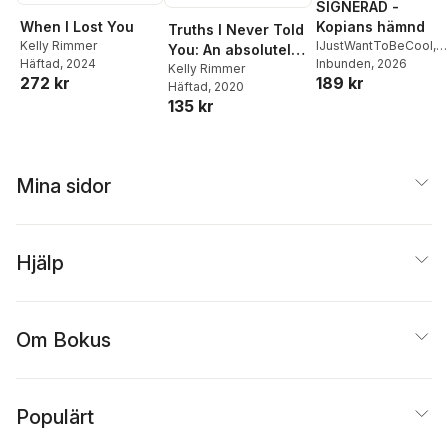
SIGNERAD -
When I Lost You
Kopians hämnd
Truths I Never Told
Kelly Rimmer
IJustWantToBeCool
,
You: An absolutely
Häftad
, 2024
Joel Adolphson
Inbunden
, 2026
,
Emil
gripping,
Kelly Rimmer
272 kr
189 kr
Ejdemo Beer
,
Victor
Häftad
, 2020
heartbreaking
Beer
135 kr
novel of love and
family secrets
Mina sidor
Hjälp
Om Bokus
Populärt