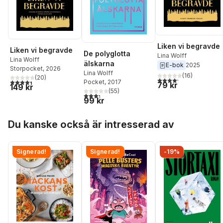
Liken vi begravde
Liken vi begravde
De polyglotta
Lina Wolff
Lina Wolff
älskarna
E-bok
2025
Storpocket
, 2026
Lina Wolff
(
16
)
(
20
)
4,2
utav 5 stjärnor. Tota
4,4
utav 5 stjärnor. Totalt antal röster:
Pocket
, 2017
79 kr
149 kr
(
55
)
3,3
utav 5 stjärnor. Totalt antal röster:
99 kr
Hoppa över listan
Du kanske också är intresserad av
Signerad!
Signerad!
-19%