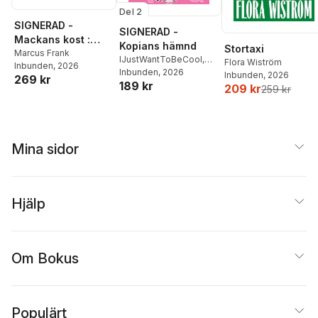
Del 2
SIGNERAD -
SIGNERAD -
Mackans kost :
Kopians hämnd
Stortaxi
Middagar och
Marcus Frank
IJustWantToBeCool
,
Flora Wiström
Inbunden
, 2026
matlådor
Joel Adolphson
Inbunden
, 2026
,
Emil
Inbunden
, 2026
269 kr
189 kr
Ejdemo Beer
,
Victor
209 kr
259 kr
Beer
Mina sidor
Hjälp
Om Bokus
Populärt