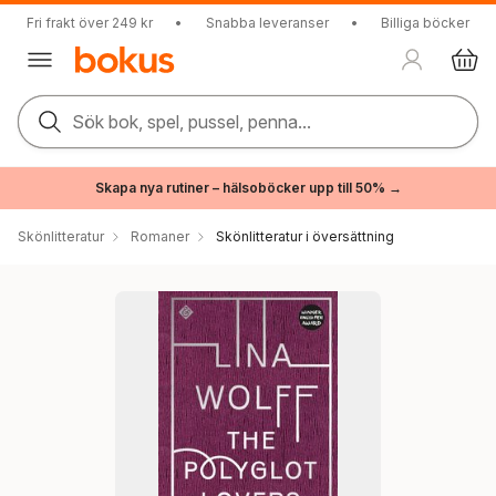
Fri frakt över 249 kr
•
Snabba leveranser
•
Billiga böcker
Sök bok, spel, pussel, penna...
Skapa nya rutiner – hälsoböcker upp till 50% →
Skönlitteratur
Romaner
Skönlitteratur i översättning