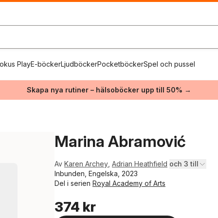
okus Play
E-böcker
Ljudböcker
Pocketböcker
Spel och pussel
Skapa nya rutiner – hälsoböcker upp till 50% →
Marina Abramović
Av
Karen Archey
,
Adrian Heathfield
och 3 till
Inbunden, Engelska, 2023
Del i serien
Royal Academy of Arts
374 kr