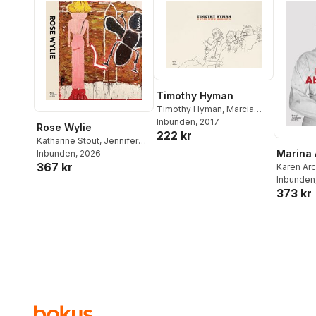
Timothy Hyman
Timothy Hyman
,
Marcia
Blakenham
Inbunden
, 2017
Rose Wylie
222 kr
Katharine Stout
,
Jennifer
Marina 
Higgie
Inbunden
,
Frances Morris
, 2026
367 kr
Karen Ar
Heathfiel
Inbunden
373 kr
Racanovi
Devin Zu