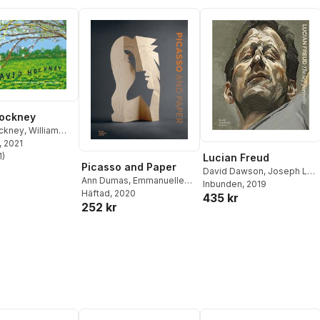
Hockney
ckney
,
William
ith Devaney
, 2021
1
)
Lucian Freud
stjärnor. Totalt antal röster:
Picasso and Paper
David Dawson
,
Joseph Leo
Ann Dumas
,
Emmanuelle
Koerner
Inbunden
,
Jasper Sharp
, 2019
,
Hincelin
Häftad
, 2020
,
Christopher Lloyd
,
435 kr
Sebastian Smee
252 kr
Emilia Philippot
,
Bill
Robinson
,
Stephen Coppel
,
Violette Andres