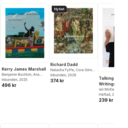
Nyhet
Richard Dadd
Kerry James Marshall
Natasha Fyffe
,
Cora Gilroy-
Benjamin Buchloh
,
Aria
Ware
Inbunden
,
Robert Howard
, 2026
,
Talking Painti
Dean
Inbunden
,
Darby English
, 2025
,
Mark
374 kr
Sarah Thomas
,
Nicholas
Writings on Ar
496 kr
Godfrey
,
Madeleine
Tromans
Artists, 1977–
Ian McKeever
Grynsztejn
,
Cathérine Hug
,
Häftad
, 2026
Kerry James Marshall
,
239 kr
Rebecca Zorach
,
Nikita
Sena Quarshie
,
Mark
Godfrey