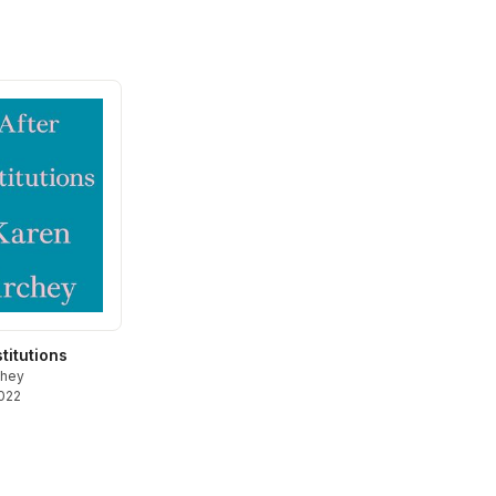
stitutions
chey
2022