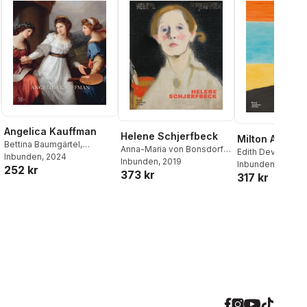
Angelica Kauffman
Helene Schjerfbeck
Milton Avery
Bettina Baumgärtel
,
Anna-Maria von Bonsdorff
,
Edith Devaney
,
Er
Annette Wickham
Inbunden
, 2024
Rebecca Bray
Inbunden
, 2019
,
Desiree de
Monroe
Inbunden
,
Marla Pr
, 2021
252 kr
373 kr
Chair
,
Jeremy Lewison
317 kr
Waqas Wajahat
,
Avery Cavanaugh