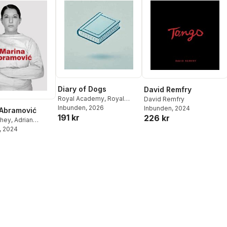
Diary of Dogs
David Remfry
Royal Academy
,
Royal
David Remfry
Academy
Inbunden
, 2026
Inbunden
, 2024
Abramović
191 kr
226 kr
chey
,
Adrian
d
, 2024
,
Svetlana
ć
,
Andrea Tarsia
,
ber