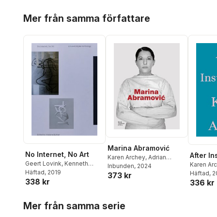
Hoppa över listan
Mer från samma författare
Marina Abramović
No Internet, No Art
After In
Karen Archey
,
Adrian
Geert Lovink
,
Kenneth
Karen Ar
Heathfield
Inbunden
, 2024
,
Svetlana
Goldsmith
Häftad
, 2019
,
Karen Archey
,
Häftad
, 
373 kr
Racanović
,
Andrea Tarsia
,
338 kr
Brad Troemel
,
Ben Vickers
,
336 kr
Devin Zuber
Melanie Bühler
,
Melanie
Hoppa över listan
Buhler
,
Annet Dekker
Mer från samma serie