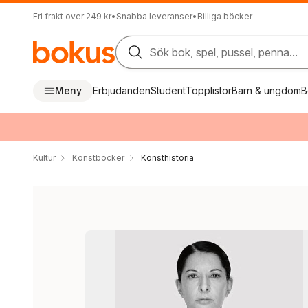
Fri frakt över 249 kr
•
Snabba leveranser
•
Billiga böcker
Sök bok, spel, pussel, penna...
Meny
Erbjudanden
Student
Topplistor
Barn & ungdom
B
Kultur
Konstböcker
Konsthistoria