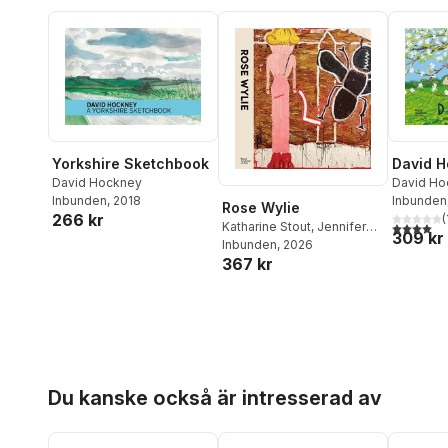
Yorkshire Sketchbook
David 
David Hockney
David Ho
Inbunden
, 2018
Boyd
Inbunden
,
Ed
Rose Wylie
266 kr
(
4,0
utav 5 
Katharine Stout
,
Jennifer
309 kr
Higgie
Inbunden
,
Frances Morris
, 2026
367 kr
Hoppa över listan
Du kanske också är intresserad av