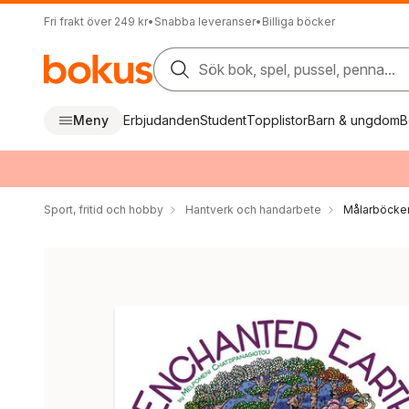
Fri frakt över 249 kr
•
Snabba leveranser
•
Billiga böcker
Sök bok, spel, pussel, penna...
Meny
Erbjudanden
Student
Topplistor
Barn & ungdom
B
Sport, fritid och hobby
Hantverk och handarbete
Målarböcker