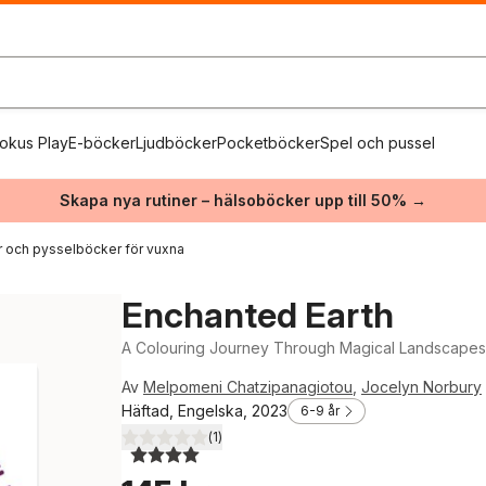
okus Play
E-böcker
Ljudböcker
Pocketböcker
Spel och pussel
Skapa nya rutiner – hälsoböcker upp till 50% →
 och pysselböcker för vuxna
Enchanted Earth
A Colouring Journey Through Magical Landscapes
Av
Melpomeni Chatzipanagiotou
,
Jocelyn Norbury
Häftad, Engelska, 2023
6-9 år
(
1
)
4,0
utav 5 stjärnor. Totalt antal röster: