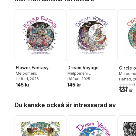
Flower Fantasy
Dream Voyage
Circle o
Melpomeni
Melpomeni
Melpome
Chatzipanagiotou
Häftad
, 2026
Chatzipanagiotou
Häftad
, 2025
Chatzipa
Häftad
, 
145 kr
145 kr
(
3,0
utav 5 
149 kr
Hoppa över listan
Du kanske också är intresserad av