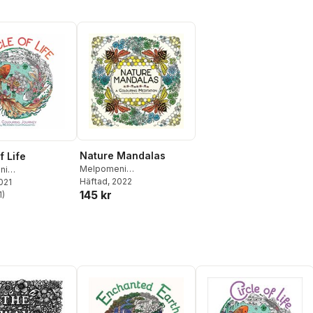
Nature Mandalas
f Life
Melpomeni
ni
Chatzipanagiotou
Häftad
, 2022
nagiotou
2021
145 kr
1
)
stjärnor. Totalt antal röster: