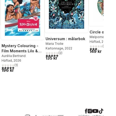
Circle of Life
Melpomeni
Universum : målarbok
Chatzipanagioto
Häftad
, 2021
Maria Trolle
Mystery Colouring -
(
1
)
Kartonnage
, 2022
3,0
utav 5 stjärnor
Film Moments Lilo &
149 kr
(
2
)
5,0
utav 5 stjärnor. Totalt antal röster:
Stitch
Aurélia Bertrand
135 kr
Häftad
, 2026
(
1
)
5,0
utav 5 stjärnor. Totalt antal röster:
196 kr