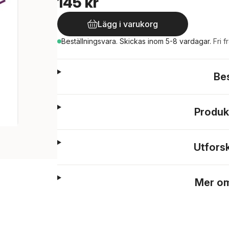
145 kr
Lägg i varukorg
Beställningsvara.
Skickas
inom 5-8 vardagar
.
Fri f
Be
Produk
Utfors
Mer om