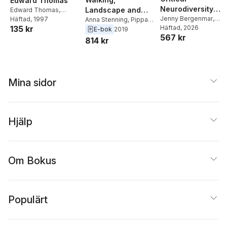
Edward Thomas
Neurodiversity
Landscape and
Edward Thomas
,
Studies
Jenny Bergenmar
,
William(Ed) Cooke
Häftad
, 1997
Environment
Anna Stenning
,
Pippa
Louise Creechan
Häftad
, 2026
,
Ann
135 kr
Marland
,
David
E-bok
2019
567 kr
Stenning
Borthwick
814 kr
Mina sidor
Hjälp
Om Bokus
Populärt