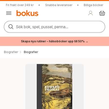
Fri frakt över 249 kr
•
Snabba leveranser
•
Billiga böcker
Sök bok, spel, pussel, penna...
Skapa nya rutiner – hälsoböcker upp till 50% →
Biografier
Biografier