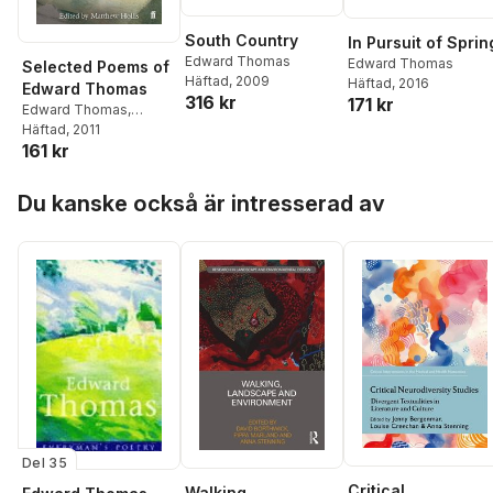
South Country
In Pursuit of Sprin
Edward Thomas
Edward Thomas
Selected Poems of
Häftad
, 2009
Häftad
, 2016
Edward Thomas
316 kr
171 kr
Edward Thomas
,
Matthew Hollis
Häftad
, 2011
161 kr
Hoppa över listan
Du kanske också är intresserad av
Del 35
Critical
Walking,